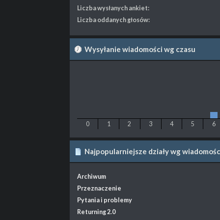
Liczba wysłanych ankiet:
Liczba oddanych głosów:
Wysyłanie wiadomości wg czasu
0
1
2
3
4
5
6
Najpopularniejsze działy wg wiadomośc
Archiwum
Przeznaczenie
Pytania i problemy
Returning 2.0