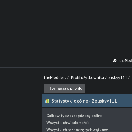
theMod
theModders
/
Profil użytkownika Zeuskyy111
/
Informacja o profilu
Statystyki ogólne - Zeuskyy111
Całkowity czas spędzony online:
Wszystkich wiadomości:
Wszystkich rozpoczętych wątków: