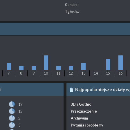
0 ankiet
1 głosów
7
8
9
10
11
12
13
14
15
16
i
Najpopularniejsze działy 
19
3D a Gothic
15
Przeznaczenie
5
Archiwum
3
Pytania i problemy