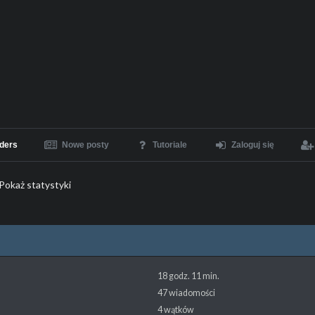
ders
Nowe posty
Tutoriale
Zaloguj się
Pokaż statystyki
18 godz. 11 min.
47 wiadomości
4 wątków