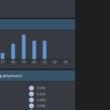
17
18
19
20
21
22
23
wg aktywności
0.97%
0.41%
0.14%
0.03%