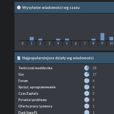
Wysyłanie wiadomości wg czasu
0
1
2
3
4
5
6
7
8
9
10
Najpopularniejsze działy wg wiadomości
Twórczość modderska
28
Gry
17
Forum
6
Sprzęt, oprogramowanie
6
Czas Zapłaty
2
Pytania i problemy
2
Oferty pracy i pomocy
1
Dark Saga PL
1