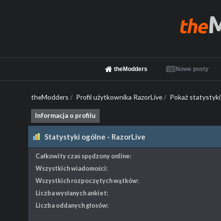
theModders
Nowe posty
theModders
/
Profil użytkownika RazorLive
/
Pokaż statystyki
Informacja o profilu
Statystyki ogólne - RazorLive
Całkowity czas spędzony online:
Wszystkich wiadomości:
Wszystkich rozpoczętych wątków:
Liczba wysłanych ankiet:
Liczba oddanych głosów: