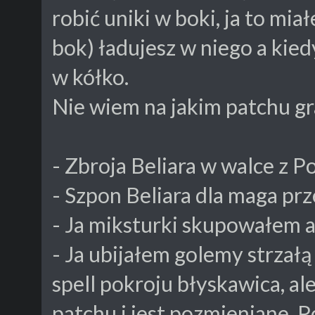
robić uniki w boki, ja to mia
bok) ładujesz w niego a kiedy
w kółko.
Nie wiem na jakim patchu gra
- Zbroja Beliara w walce z P
- Szpon Beliara dla maga prze
- Ja miksturki skupowałem a
- Ja ubijałem golemy strzałą
spell pokroju błyskawica, a
patchu i jest pozmieniane. 