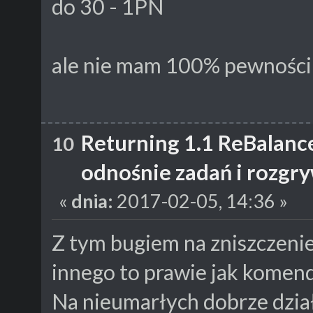
do 30 - 1PN
ale nie mam 100% pewności j
Returning 1.1 ReBalanc
10
odnośnie zadań i rozgr
«
dnia:
2017-02-05, 14:36 »
Z tym bugiem na zniszczen
innego to prawie jak komend
Na nieumarłych dobrze dział