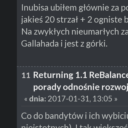
Inubisa ubiłem głównie za p
jakieś 20 strzał + 2 ogniste b
Na zwykłych nieumarłych za
Gallahada i jest z górki.
Returning 1.1 ReBalanc
11
porady odnośnie rozwoj
«
dnia:
2017-01-31, 13:05 »
Co do bandytów i ich wybiciu
nieistotnych). I tak większoś