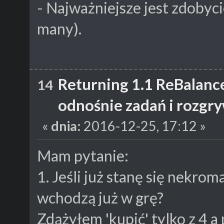
- Najważniejsze jest zdobyc
many).
Returning 1.1 ReBalanc
14
odnośnie zadań i rozgr
«
dnia:
2016-12-25, 17:12 »
Mam pytanie:
1. Jeśli już stanę się nekrom
wchodzą już w grę?
Zdążyłem 'kupić' tylko z 4 