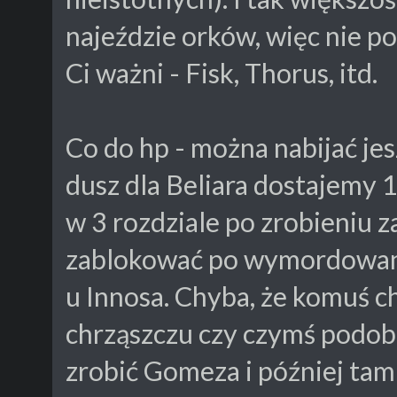
najeździe orków, więc nie p
Ci ważni - Fisk, Thorus, itd.
Co do hp - można nabijać je
dusz dla Beliara dostajemy 1
w 3 rozdziale po zrobieniu 
zablokować po wymordowani
u Innosa. Chyba, że komuś ch
chrząszczu czy czymś podobn
zrobić Gomeza i później tam 