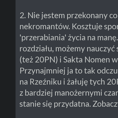
2. Nie jestem przekonany c
nekromantów. Kosztuje sporo
'przerabiania' życia na manę.
rozdziału, możemy nauczyć s
(też 20PN) i Sakta Nomen w
Przynajmniej ja to tak odcz
na Rzeźniku i żałuję tych 2
z bardziej manożernymi czar
stanie się przydatna. Zobac