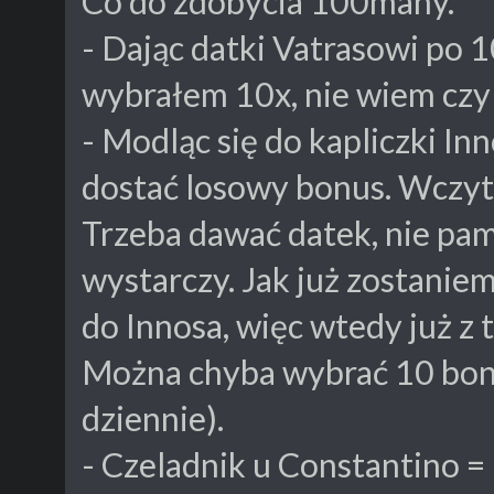
Co do zdobycia 100many.
- Dając datki Vatrasowi po 1
wybrałem 10x, nie wiem czy d
- Modląc się do kapliczki I
dostać losowy bonus. Wczy
Trzeba dawać datek, nie pam
wystarczy. Jak już zostanie
do Innosa, więc wtedy już z
Można chyba wybrać 10 bonu
dziennie).
- Czeladnik u Constantino 