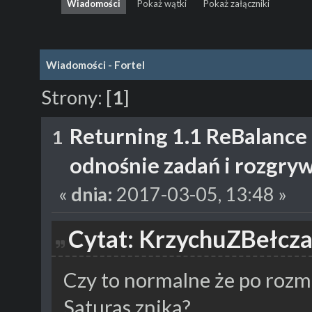
Wiadomości
Pokaż wątki
Pokaż załączniki
Wiadomości - Fortel
Strony:
[
1
]
Returning 1.1 ReBalance
1
odnośnie zadań i rozgry
«
dnia:
2017-03-05, 13:48 »
Cytat: KrzychuZBełcza
Czy to normalne że po rozm
Saturas znika?