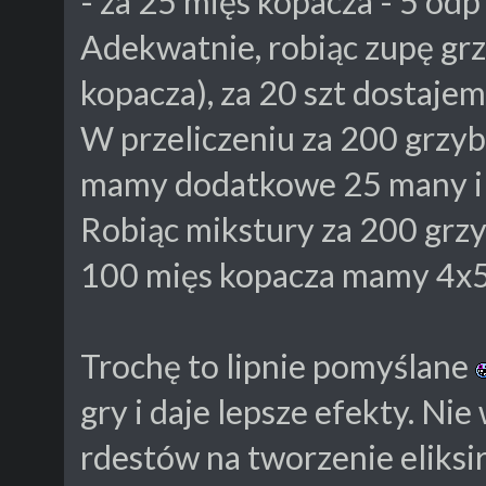
- za 25 mięs kopacza - 5 odp
Adekwatnie, robiąc zupę gr
kopacza), za 20 szt dostajem
W przeliczeniu za 200 grzyb
mamy dodatkowe 25 many i 
Robiąc mikstury za 200 grz
100 mięs kopacza mamy 4x5 
Trochę to lipnie pomyślane
gry i daje lepsze efekty. Ni
rdestów na tworzenie eliksir