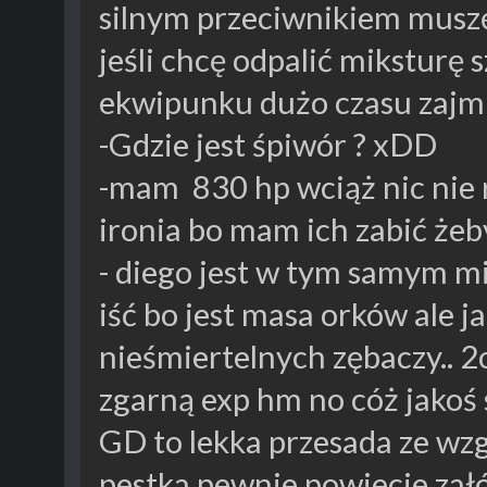
silnym przeciwnikiem musz
jeśli chcę odpalić miksturę 
ekwipunku dużo czasu zajm
-Gdzie jest śpiwór ? xDD
-mam 830 hp wciąż nic nie
ironia bo mam ich zabić żeb
- diego jest w tym samym mi
iść bo jest masa orków ale j
nieśmiertelnych zębaczy.. 
zgarną exp hm no cóż jakoś
GD to lekka przesada ze wzgl
pestka pewnie powiecie załó