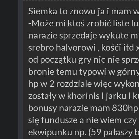
Siemka to znowu ja i mam w
-Może mi ktoś zrobić liste l
narazie sprzedaje wykute mie
srebro halvorowi , kośći it
od początku gry nic nie sp
bronie temu typowi w górn
hp w 2 rozdziale więc wykon
zostały w khorinis i jarku i 
bonusy narazie mam 830hp 
się fundusze a nie wiem cz
ekwipunku np. (59 pałaszy b