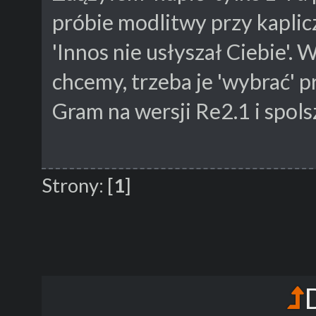
próbie modlitwy przy kaplic
'Innos nie usłyszał Ciebie'. W
chcemy, trzeba je 'wybrać'
Gram na wersji Re2.1 i spols
Strony:
[
1
]
D