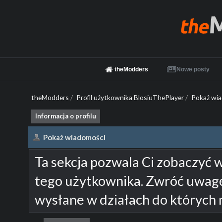
theModders
Nowe posty
theModders
/
Profil użytkownika BlosiuThePlayer
/
Pokaż wi
Informacja o profilu
Pokaż wiadomości
Ta sekcja pozwala Ci zobaczyć 
tego użytkownika. Zwróć uwagę
wysłane w działach do których 