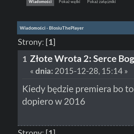
Wiadomości
Pokaż wątki
Pokaż załączniki
Wiadomości - BlosiuThePlayer
Strony:
[
1
]
Złote Wrota 2: Serce Bog
1
«
dnia:
2015-12-28, 15:14 »
Kiedy będzie premiera bo to 
dopiero w 2016
Strony:
[
1
]