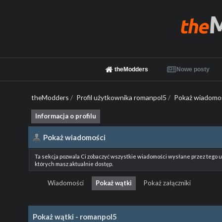
theModders
Nowe posty
theModders
/
Profil użytkownika romanpol5
/
Pokaż wiadomo
Informacja o profilu
Pokaż wiadomości
Ta sekcja pozwala Ci zobaczyć wszystkie wiadomości wysłane przez tego 
których masz aktualnie dostęp.
Wiadomości
Pokaż wątki
Pokaż załączniki
Pokaż wątki - romanpol5