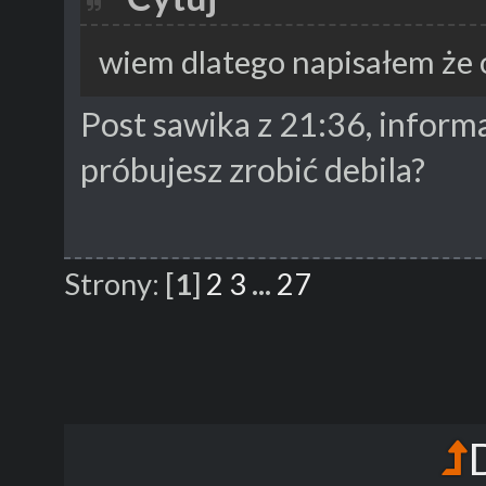
wiem dlatego napisałem że
Post sawika z 21:36, informa
próbujesz zrobić debila?
Strony:
[
1
]
2
3
...
27
D