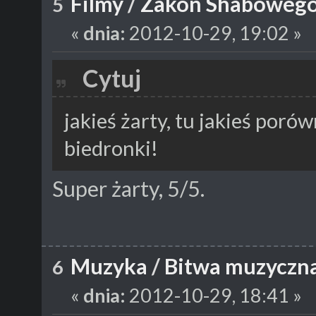
Filmy
/
Zakon Shabowego 
5
«
dnia:
2012-10-29, 19:02 »
Cytuj
jakieś żarty, tu jakieś porów
biedronki!
Super żarty, 5/5.
Muzyka
/
Bitwa muzyczna 
6
«
dnia:
2012-10-29, 18:41 »