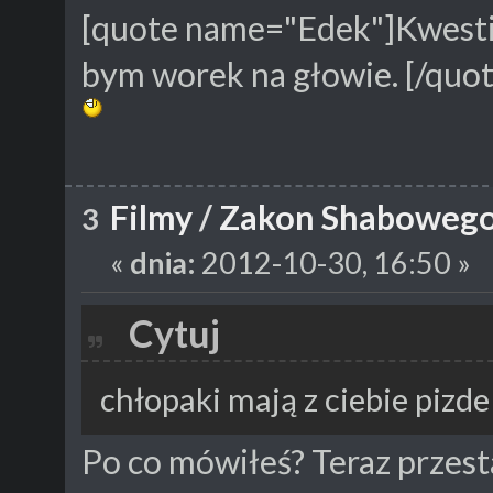
[quote name="Edek"]Kwestia
bym worek na głowie. [/quot
Filmy
/
Zakon Shabowego 
3
«
dnia:
2012-10-30, 16:50 »
Cytuj
chłopaki mają z ciebie pizde
Po co mówiłeś? Teraz przesta