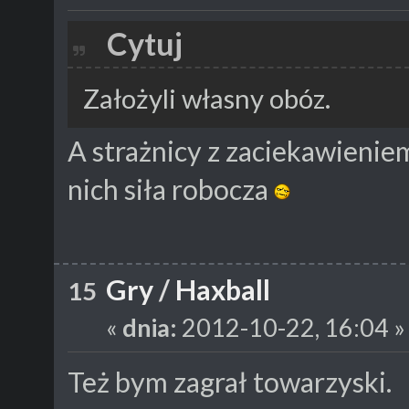
Cytuj
Założyli własny obóz.
A strażnicy z zaciekawieniem 
nich siła robocza
Gry
/
Haxball
15
«
dnia:
2012-10-22, 16:04 »
Też bym zagrał towarzyski.