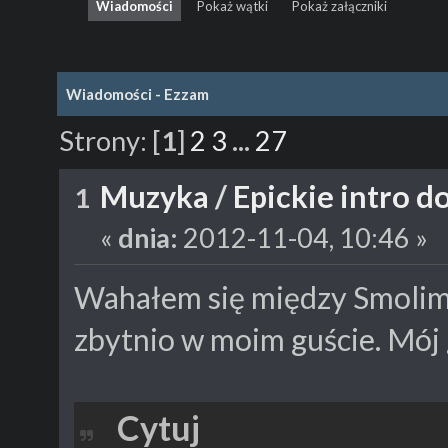
Wiadomości
Pokaż wątki
Pokaż załączniki
Wiadomości - Ezzam
Strony:
[
1
]
2
3
...
27
Muzyka
/
Epickie intro d
1
«
dnia:
2012-11-04, 10:46 »
Wahałem się między Smolim 
zbytnio w moim guście. Mój 
Cytuj