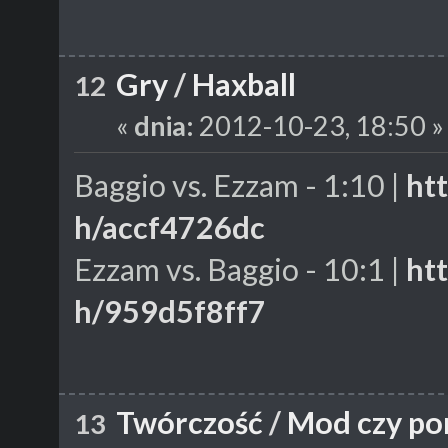
Gry
/
Haxball
12
«
dnia:
2012-10-23, 18:50 »
Baggio vs. Ezzam - 1:10 |
ht
h/accf4726dc
Ezzam vs. Baggio - 10:1 |
ht
h/959d5f8ff7
Twórczość
/
Mod czy p
13