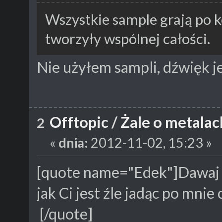
Wszystkie sample grają po k
tworzyły wspólnej całości.
Nie użyłem sampli, dźwięk j
Offtopic
/
Żale o metalac
2
«
dnia:
2012-11-02, 15:23 »
[quote name="Edek"]Dawaj d
jak Ci jest źle jadąc po mni
[/quote]