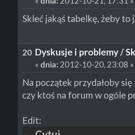
«
dnia:
2012-10-21, 17:31 »
Skleć jakąś tabelkę, żeby to
Dyskusje i problemy
/
Sk
20
«
dnia:
2012-10-20, 23:08 »
Na początek przydałoby się 
czy ktoś na forum w ogóle p
Edit:
Cytuj