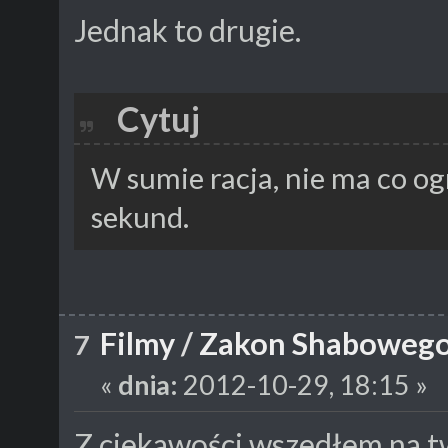
Jednak to drugie.
Cytuj
W sumie racja, nie ma co o
sekund.
Filmy
/
Zakon Shabowego 
7
«
dnia:
2012-10-29, 18:15 »
Z ciekawości wszedłem na twó