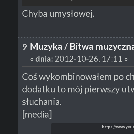
Chyba umysłowej.
Muzyka
/
Bitwa muzyczna 
9
«
dnia:
2012-10-26, 17:11 »
Coś wykombinowałem po chw
dodatku to mój pierwszy ut
słuchania.
[media]
https://www.you