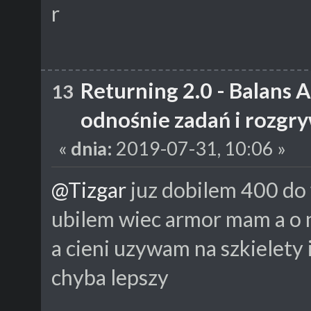
r
Returning 2.0 - Balans 
13
odnośnie zadań i rozgr
«
dnia:
2019-07-31, 10:06 »
@Tizgar
juz dobilem 400 do w
ubilem wiec armor mam a o 
a cieni uzywam na szkielety 
chyba lepszy