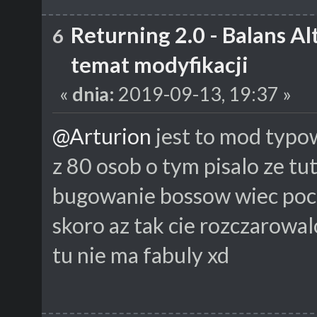
Returning 2.0 - Balans A
6
temat modyfikacji
«
dnia:
2019-09-13, 19:37 »
@Arturion
jest to mod typo
z 80 osob o tym pisalo ze tut
bugowanie bossow wiec pocz
skoro az tak cie rozczarowal
tu nie ma fabuly xd