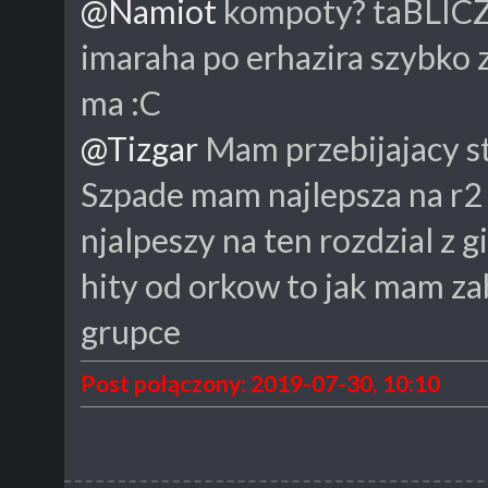
@Namiot
kompoty? taBLICZK
imaraha po erhazira szybko z
ma :C
@Tizgar
Mam przebijajacy str
Szpade mam najlepsza na r2 
njalpeszy na ten rozdzial z g
hity od orkow to jak mam zab
grupce
Post połączony: 2019-07-30, 10:10