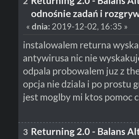
Returning 2.0 - Balans A
2
odnośnie zadań i rozgry
«
dnia:
2019-12-02, 16:35 »
instalowalem returna wyskaki
antywirusa nic nie wyskakuj
odpala probowalem juz z th
opcja nie dziala i po prostu 
jest moglby mi ktos pomoc c
Returning 2.0 - Balans A
3