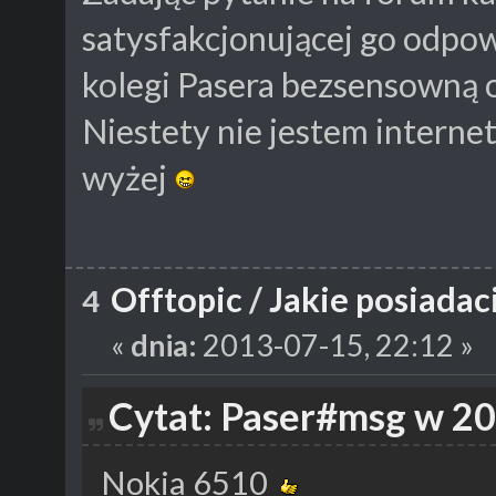
satysfakcjonującej go odpo
kolegi Pasera bezsensowną 
Niestety nie jestem intern
wyżej
Offtopic
/
Jakie posiadac
4
«
dnia:
2013-07-15, 22:12 »
Cytat: Paser#msg w 20
Nokia 6510