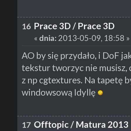
Prace 3D
/
Prace 3D
16
«
dnia:
2013-05-09, 18:58 »
AO by się przydało, i DoF jak
tekstur tworzyc nie musisz, 
z np cgtextures. Na tapetę b
windowsową Idyllę
Offtopic
/
Matura 2013
17