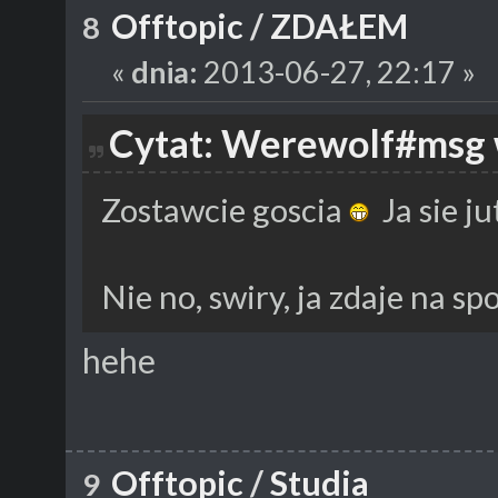
Offtopic
/
ZDAŁEM
8
«
dnia:
2013-06-27, 22:17 »
Cytat: Werewolf#msg 
Zostawcie goscia
Ja sie j
Nie no, swiry, ja zdaje na s
hehe
Offtopic
/
Studia
9