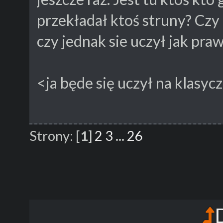
przekładał ktoś struny? Cz
czy jednak sie uczył jak pra
<ja będe się uczył na klasyc
Strony:
[
1
]
2
3
...
26
D