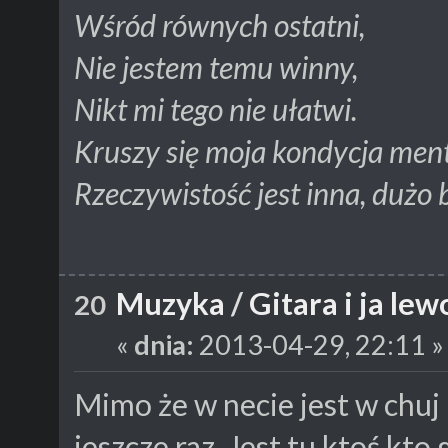
Wśród równych ostatni,
Nie jestem temu winny,
Nikt mi tego nie ułatwi.
Kruszy się moja kondycja ment
Rzeczywistość jest inna, dużo 
Muzyka
/
Gitara i ja le
20
«
dnia:
2013-04-29, 22:11 »
Mimo że w necie jest w ch
jeszcze raz. Jest tu ktoś kto 