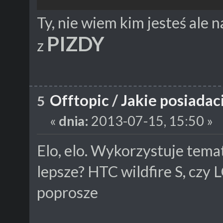
Ty, nie wiem kim jesteś ale 
PIZDY
z
Offtopic
/
Jakie posiadac
5
«
dnia:
2013-07-15, 15:50 »
Elo, elo. Wykorzystuje temat
lepsze? HTC wildfire S, czy 
poprosze