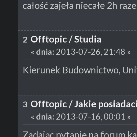
całość zajeła niecałe 2h ra
Offtopic
/
Studia
2
«
dnia:
2013-07-26, 21:48 »
Kierunek Budownictwo, Uni
Offtopic
/
Jakie posiadac
3
«
dnia:
2013-07-16, 00:01 »
Zadając pytanie na forum ka