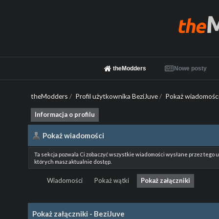
theModders
Nowe posty
theModders
/
Profil użytkownika BeziJuve
/
Pokaż wiadomośc
Informacja o profilu
Pokaż wiadomości
Ta sekcja pozwala Ci zobaczyć wszystkie wiadomości wysłane przez tego 
których masz aktualnie dostęp.
Wiadomości
Pokaż wątki
Pokaż załączniki
Pokaż załączniki - BeziJuve