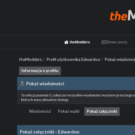
theModders
Nowe posty
theModders
/
Profil użytkownika Edwardoo
/
Pokaż wiadomoś
Informacja o profilu
Pokaż wiadomości
Ta sekcja pozwala Ci zobaczyć wszystkie wiadomości wysłane przez tego 
których masz aktualnie dostęp.
Wiadomości
Pokaż wątki
Pokaż załączniki
Pokaż załączniki - Edwardoo