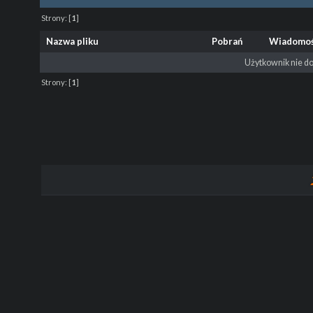
Strony:
[
1
]
Nazwa pliku
Pobrań
Wiadomo
Użytkownik nie do
Strony:
[
1
]