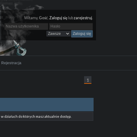
Witamy,
Gość
.
Zaloguj się
lub
zarejestruj
.
Rejestracja
1
w działach do których masz aktualnie dostęp.