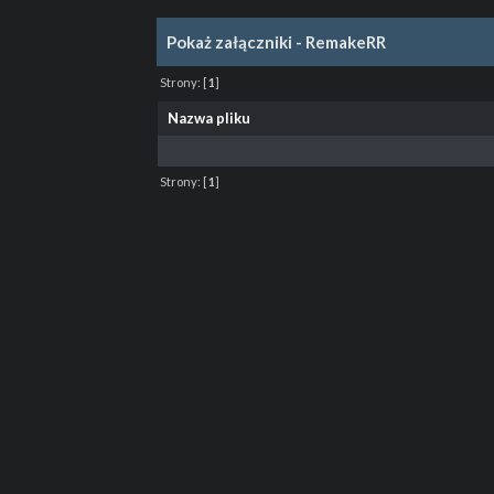
Pokaż załączniki - RemakeRR
Strony:
[
1
]
Nazwa pliku
Strony:
[
1
]