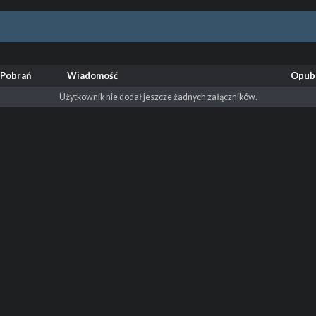
Pobrań
Wiadomość
Opub
Użytkownik nie dodał jeszcze żadnych załączników.