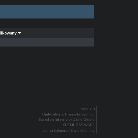
likowany
SMF 2.0
theModders
Theme by Leinnan
Based on
Inferno
by
DzinerStudio
XHTML
RSS
WAP2
|
Jedna kolumna
Dwie kolumny