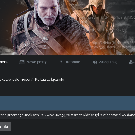
ders
Nowe posty
Tutoriale
Zaloguj się
okaż wiadomości
/
Pokaż załączniki
łane przez tego użytkownika. Zwróć uwagę, że możesz widzieć tylko wiadomości wysłane 
zniki