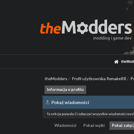
theMod
theModders
/
Profil użytkownika RemakeRR
/
P
Informacja o profilu
Pokaż wiadomości
Ta sekcja pozwala Ci zobaczyć wszystkie wiadomości wys
Wiadomości
Pokaż wątki
Pokaż załąc