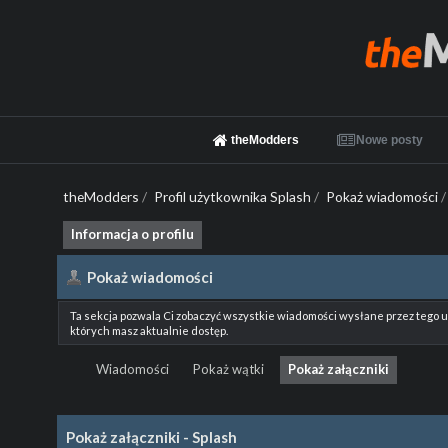
theModders
Nowe posty
theModders
/
Profil użytkownika Splash
/
Pokaż wiadomości
/
Informacja o profilu
Pokaż wiadomości
Ta sekcja pozwala Ci zobaczyć wszystkie wiadomości wysłane przez tego 
których masz aktualnie dostęp.
Wiadomości
Pokaż wątki
Pokaż załączniki
Pokaż załączniki - Splash