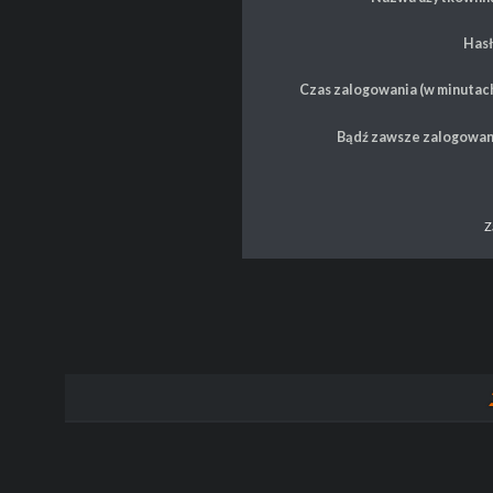
Hasł
Czas zalogowania (w minutach
Bądź zawsze zalogowan
Z