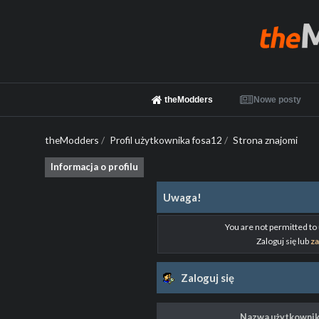
theModders
Nowe posty
theModders
/
Profil użytkownika fosa12
/
Strona znajomi
Informacja o profilu
Uwaga!
You are not permitted to
Zaloguj się lub
za
Zaloguj się
Nazwa użytkownik