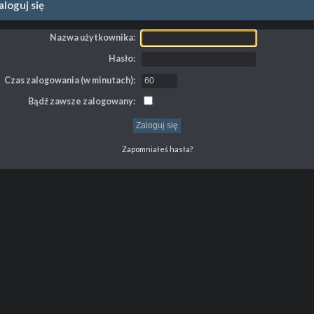
loguj się
Nazwa użytkownika:
Hasło:
Czas zalogowania (w minutach):
Bądź zawsze zalogowany:
Zapomniałeś hasła?