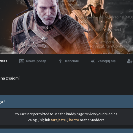
ders
Nowe posty
Tutoriale
Zaloguj się
ona znajomi
a!
You are not permitted to use the buddy page to view your buddies.
Zaloguj się lub
zarejestruj konto
na theModders.