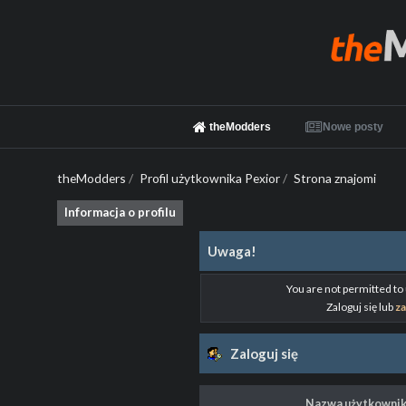
theModders
Nowe posty
theModders
/
Profil użytkownika Pexior
/
Strona znajomi
Informacja o profilu
Uwaga!
You are not permitted to
Zaloguj się lub
za
Zaloguj się
Nazwa użytkownik