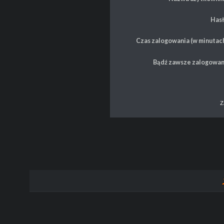
Hasł
Czas zalogowania (w minutach
Bądź zawsze zalogowan
Z