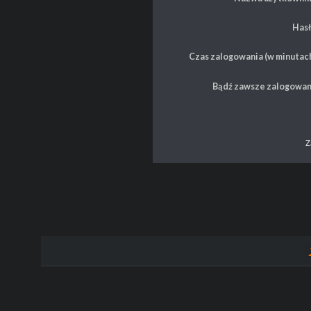
Hasł
Czas zalogowania (w minutach
Bądź zawsze zalogowan
Z