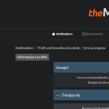
theModders
Nowe posty
theModders
/
Profil użytkownika xDominik
/
Strona znajomi
Informacja o profilu
Uwaga!
You are not permitted to
Zaloguj się lub
za
Zaloguj się
Nazwa użytkownik