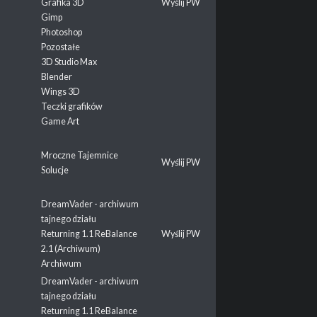
Grafika 3D
Wyślij PW
Gimp
Photoshop
Pozostałe
3D Studio Max
Blender
Wings 3D
Teczki grafików
Game Art
Mroczne Tajemnice
Wyślij PW
Solucje
DreamVader - archiwum
tajnego działu
Returning 1.1 ReBalance
Wyślij PW
2.1 (Archiwum)
Archiwum
DreamVader - archiwum
tajnego działu
Returning 1.1 ReBalance