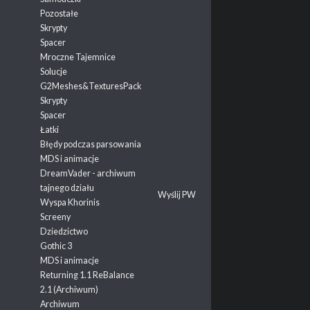
Pozostałe
Skrypty
Spacer
Mroczne Tajemnice
Solucje
G2Meshes&TexturesPack
Skrypty
Spacer
Łatki
Błędy podczas parsowania
MDS i animacje
DreamVader - archiwum
tajnego działu
Wyślij PW
Wyspa Khorinis
Screeny
Dziedzictwo
Gothic 3
MDS i animacje
Returning 1.1 ReBalance
2.1 (Archiwum)
Archiwum