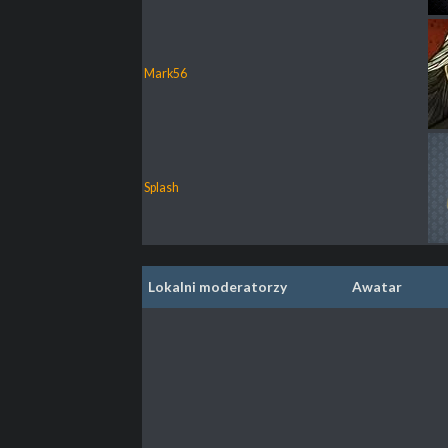
Mark56
Splash
Lokalni moderatorzy
Awatar