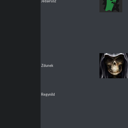
Jedairusz
Zdunek
Regynild