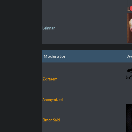
Leinnan
Moderator
A
Zkirtaem
Anonymized
Simon Said