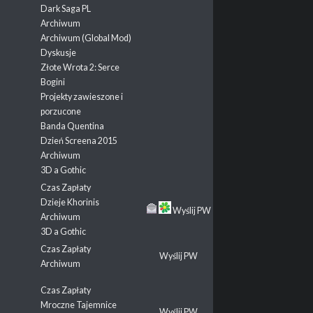
Dark Saga PL
Archiwum
Archiwum (Global Mod)
Dyskusje
Złote Wrota 2: Serce
Bogini
Projekty zawieszone i
porzucone
Banda Quentina
Dzień Screena 2015
Archiwum
3D a Gothic
Czas Zapłaty
Dzieje Khorinis
Wyślij PW
Archiwum
3D a Gothic
Czas Zapłaty
Wyślij PW
Archiwum
Czas Zapłaty
Mroczne Tajemnice
Wyślij PW