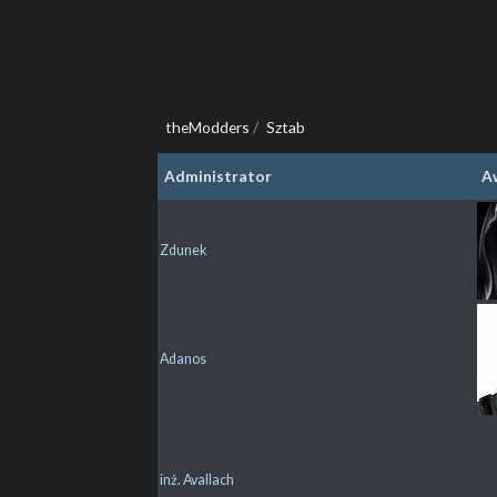
theModders
/
Sztab
Administrator
A
Zdunek
Adanos
inż. Avallach