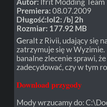
Autor:
Ifrit Modding Team
Premiera:
08.07.2009
Długość:lol2: /b] 2h
Rozmiar
: 177.92 M
G
eralt z Rivii, udający si
zatrzymuje się w Wyzimie. 
banalne zlecenie sprawi, że
zadecydować, czy w tym rok
Download przygody
Mody wrzucamy do: C:\Doc