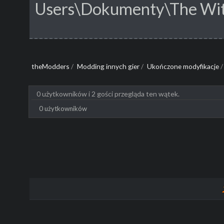
Users\Dokumenty\The Wi
theModders
/
Modding innych gier
/
Ukończone modyfikacje
/
0 użytkowników i 2 gości przegląda ten wątek.
0 użytkowników