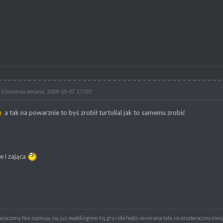
(Ostatnia zmiana: 2009-05-07, 17:07)
a tak na powarznie to byś zrobił turtolial jak to samemu zrobić
e i zająca
raniczony. Nie zajmuję się już moddingiem tej gry i obchodzi mnie ona tyle, co zeszłoroczny śnie