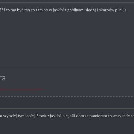
? i to ma być ten co tam np w jaskini z goblinami siedzą i skarbów pilnują.
ra
tylko tu najnowsze demo GHP
m szybciej tym lepiej. Smok z jaskini, ale jeśli dobrze pamiętam to wszystkie 