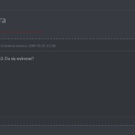
ra
tylko tu najnowsze demo GHP
(Ostatnia zmiana: 2009-05-07, 13:28)
G3. Da się wykonać?