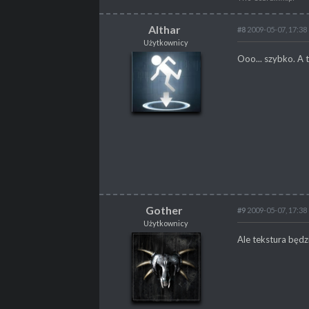
Althar
#8
2009-05-07, 17:38
Użytkownicy
Althar
Ooo... szybko. A 
Użytkownicy
POSTY
307
PROPSY
44
Gother
#9
2009-05-07, 17:38
Użytkownicy
Gother
Ale tekstura będz
Użytkownicy
Nieskromny Mistrz Gothica