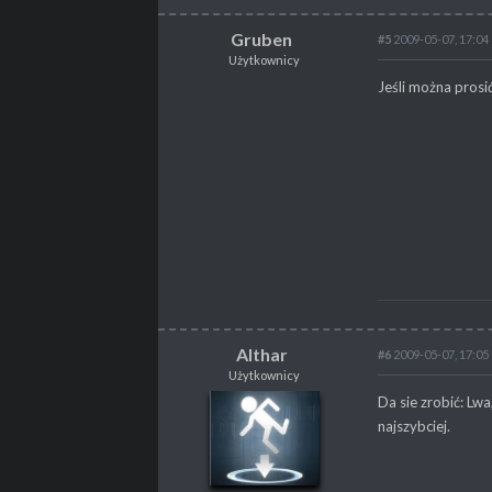
Gruben
#5
2009-05-07, 17:04
Użytkownicy
Gruben
Jeśli można prosi
Użytkownicy
POSTY
31
Althar
#6
2009-05-07, 17:05
Użytkownicy
Althar
Da sie zrobić: Lw
Użytkownicy
najszybciej.