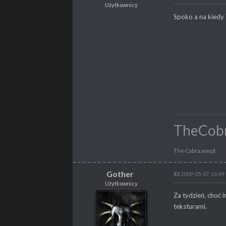
Użytkownicy
GLIN
Spoko a na kiedy ?
Użytkownicy
POSTY
37
PROPSY
2
TheCob
The-Cobra.wxv.pl
<~~ 
Gother
#3
2009-05-07, 16:49
Użytkownicy
Gother
Za tydzień, choć i
Użytkownicy
teksturami.
Nieskromny Mistrz Gothica