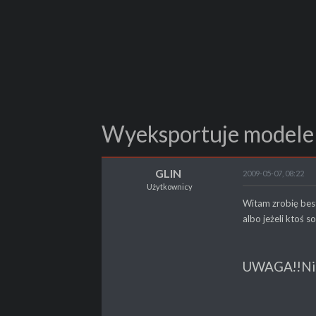
Wyeksportuje modele
GLIN
2009-05-07, 08:22
Użytkownicy
GLIN
Witam zrobię best
Użytkownicy
albo jeżeli ktoś 
POSTY
37
UWAGA!!
Ni
PROPSY
2