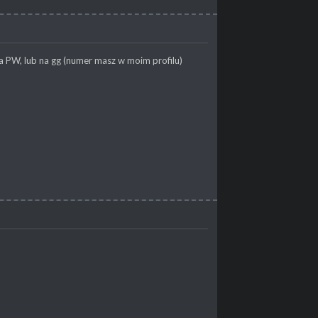
na PW, lub na gg (numer masz w moim profilu)