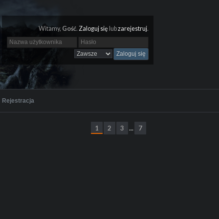
Witamy,
Gość
.
Zaloguj się
lub
zarejestruj
.
Rejestracja
1
2
3
7
...