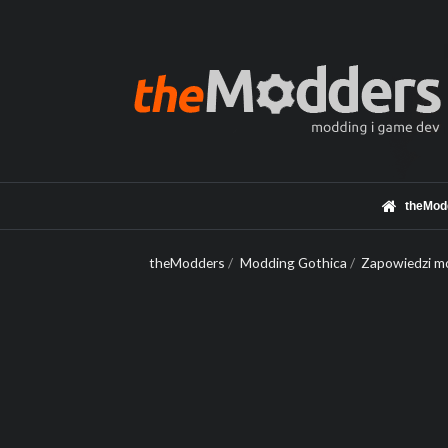
theMod
theModders
/
Modding Gothica
/
Zapowiedzi mo