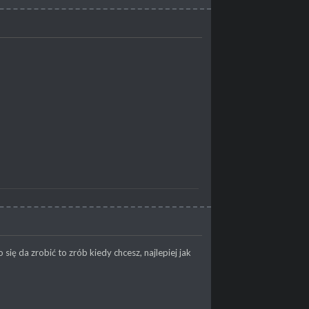
ię da zrobić to zrób kiedy chcesz, najlepiej jak