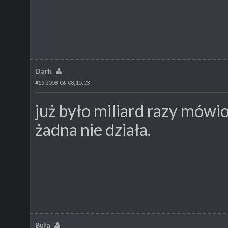
Dark
#15
2008-06-08, 15:03
już było miliard razy mówion
żadna nie działa.
Buła