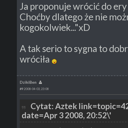
Ja proponuje wrócić do er
Choćby dlatego że nie można
kogokolwiek..."xD
A tak serio to sygna to dob
wróciła
DzikiBen
#9
2008-04-03, 23:08
Cytat: Aztek link=topic
date=Apr 3 2008, 20:52\'