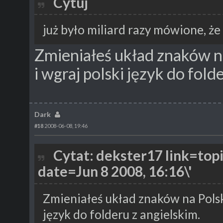
Cytuj
już było miliard razy mówione, że 
Zmieniałeś układ znaków na
i wgraj polski język do fold
Dark
#18
2008-06-08, 19:46
Cytat: dekster17 link=t
date=Jun 8 2008, 16:16\'
Zmieniałeś układ znaków na Polsk
język do folderu z angielskim.