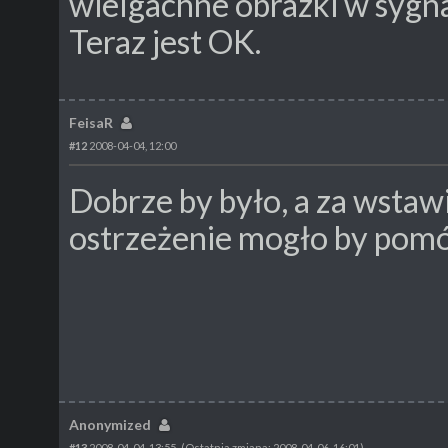
wielgachne obrazki w sygn
Teraz jest OK.
FeisaR
#12
2008-04-04, 12:00
Dobrze by było, a za wstaw
ostrzeżenie mogło by pom
Anonymized
#13
2008-04-04, 13:55
(Ostatnia zmiana: 2008-04-06, 16:01)