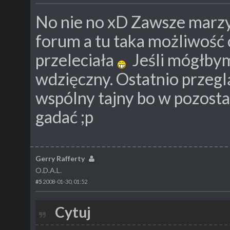
No nie no xD Zawsze marzy
forum a tu taka możliwość
przeleciała
Jeśli mógłbym
wdzięczny. Ostatnio przeg
wspólny tajny bo w pozostał
gadać ;p
Gerry Rafferty
O.D.A.L.
#5
2008-01-30, 01:52
Cytuj