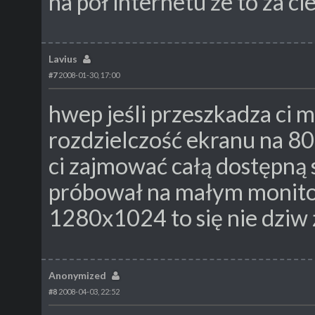
na pół internetu że to za ci
Lavius
#7
2008-01-30, 17:00
hwep jeśli przeszkadza ci m
rozdzielczość ekranu na 
ci zajmować całą dostępną s
próbował na małym monitor
1280x1024 to się nie dziw że
Anonymized
#8
2008-04-03, 22:52