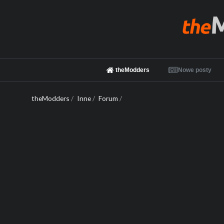
theModders
Nowe posty
theModders
/
Inne
/
Forum
/