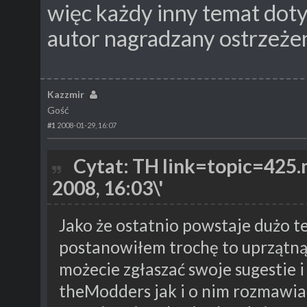
więc każdy inny temat dot
autor nagradzany ostrzeże
Kazzmir
Gość
#1
2008-01-29, 16:07
Cytat: TH link=topic=42
2008, 16:03\'
Jako że ostatnio powstaje dużo 
postanowiłem trochę to uprzątnąć
możecie zgłaszać swoje sugestie 
theModders jak i o nim rozmawi