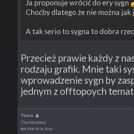
Ja proponuje wrócić do ery sygn
Choćby dlatego że nie można jak j
A tak serio to sygna to dobra rze
Przecież prawie każdy z nas
rodzaju grafik. Mnie taki 
wprowadzenie sygn by zasp
jednym z offtopoych temató
Thoro
The Modders
#10
2008-04-04, 00:01