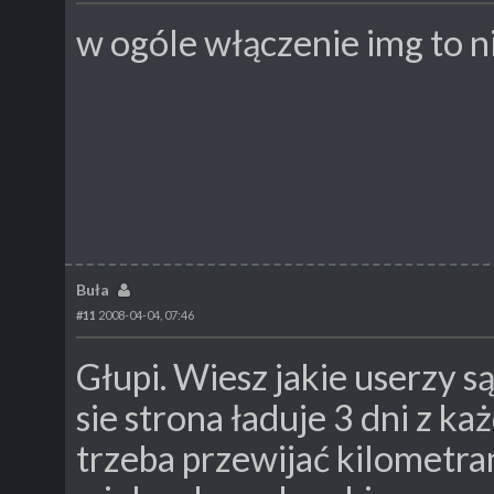
w ogóle włączenie img to n
Buła
#11
2008-04-04, 07:46
Głupi. Wiesz jakie userzy s
sie strona ładuje 3 dni z k
trzeba przewijać kilometra