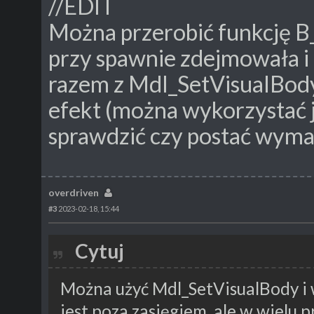
//EDIT
Można przerobić funkcję B_
przy spawnie zdejmowała i 
razem z Mdl_SetVisualBod
efekt (można wykorzystać j
sprawdzić czy postać wyma
overdriven
#3
2023-02-18, 15:44
Cytuj
Można użyć Mdl_SetVisualBody i w
jest poza zasięgiem, ale w wielu