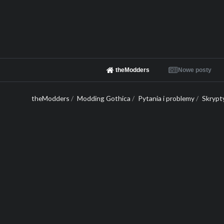
theModders
Nowe posty
theModders
/
Modding Gothica
/
Pytania i problemy
/
Skrypt