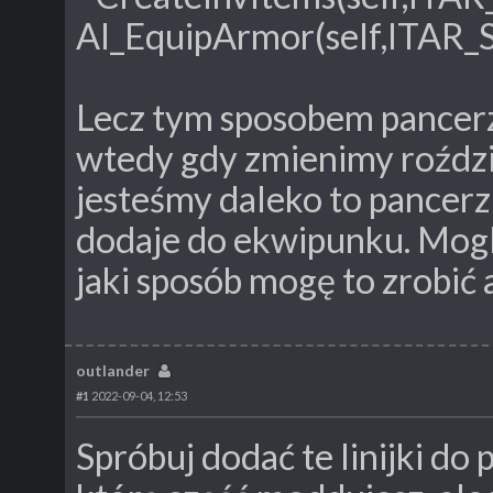
AI_EquipArmor(self,ITAR_
Lecz tym sposobem pancerz
wtedy gdy zmienimy roździa
jesteśmy daleko to pancerz 
dodaje do ekwipunku. Mog
jaki sposób mogę to zrobić
outlander
#1
2022-09-04, 12:53
Spróbuj dodać te linijki do 