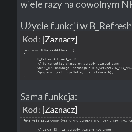
wiele razy na dowolnym N
Użycie funkcji w B_Refresh
Kod:
[Zaznacz]
func void B_RefreshAtInsert()
{
B_RefreshAtInsert_old();
// force outfit change on already started game
var C_NPC npcNadja; npcNadja = Hlp_GetNpc(VLK_435_NAD
EquipArmor(self, npcNadja, itar_vlkbabe_h);
}
Sama funkcja:
Kod:
[Zaznacz]
func void EquipArmor (var C_NPC CURRENT_NPC, var C_NPC NPC, v
{
// aivar 93 = is already wearing new armor