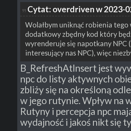
Cytat: overdriven w 2023-0
Wolałbym uniknąć robienia tego 
dodatkowy zbędny kod który będz
wyrenderuje się napotkany NPC (
interesujący nas NPC), więc niezb
B_RefreshAtInsert jest wy
npc do listy aktywnych obi
zbliży się na określoną od
w jego rutynie. Wpływ na w
Rutyny i percepcja npc ma
wydajność i jakoś nikt się t