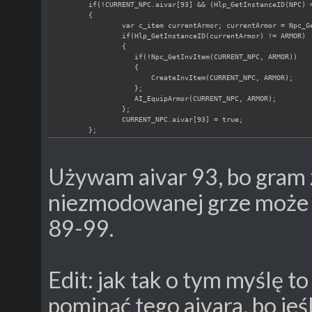
if(!CURRENT_NPC.aivar[93] && (Hlp_GetInstanceID(NPC) 
{
var c_item currentArmor; currentArmor = Npc_G
if(Hlp_GetInstanceID(currentArmor) != ARMOR)
{
   if(!Npc_GetInvItem(CURRENT_NPC, ARMOR))
   {
       CreateInvItem(CURRENT_NPC, ARMOR);
   };
   AI_EquipArmor(CURRENT_NPC, ARMOR);
};
CURRENT_NPC.aivar[93] = true;
};
};
Używam aivar 93, bo gram 
niezmodowanej grze może 
89-99.
Edit: jak tak o tym myślę t
pominąć tego aivara, bo jeśl