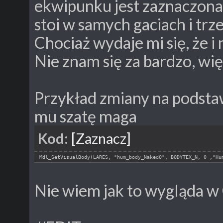
ekwipunku jest zaznaczona 
stoi w samych gaciach i trz
Chociaż wydaje mi się, że i na
Nie znam się za bardzo, wię
Przykład zmiany na podstaw
mu szatę maga
Kod:
[Zaznacz]
Mdl_SetVisualBody(LARES, "hum_body_Naked0", BODYTEX_N, 0 ,"Hu
Nie wiem jak to wygląda w