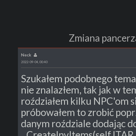
Zmiana pancerza
Neck
2022-09-04, 00:40
Szukałem podobnego tematu
nie znalazłem, tak jak w te
roździałem kilku NPC'om si
próbowałem to zrobić popr
danym roździale dodając do
CreateInvItems(self,ITAR