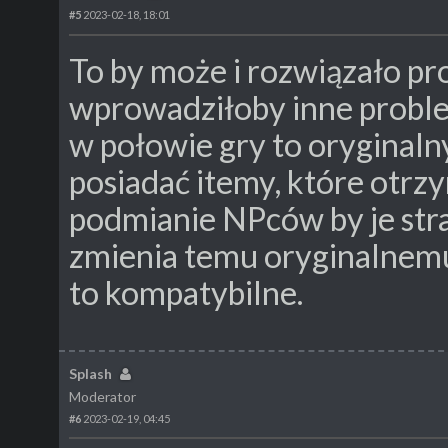
#5
2023-02-18, 18:01
To by może i rozwiązało pro
wprowadziłoby inne proble
w połowie gry to oryginal
posiadać itemy, które otrzy
podmianie NPców by je strac
zmienia temu oryginalnem
to kompatybilne.
Splash
Moderator
#6
2023-02-19, 04:45