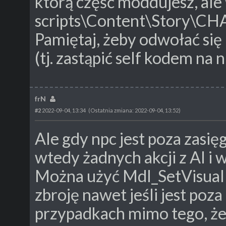
którą część moddujesz, ale 
scripts\Content\Story\CH
Pamiętaj, żeby odwołać się
(tj. zastąpić self kodem na n
frN
#2
2022-09-04, 13:34
(Ostatnia zmiana: 2022-09-04, 13:52)
Ale gdy npc jest poza zasi
wtedy żadnych akcji z AI i w
Można użyć Mdl_SetVisualB
zbroję nawet jeśli jest poza
przypadkach mimo tego, że