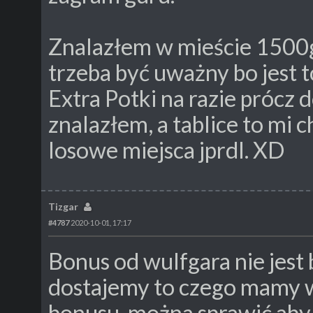
Znalazłem w mieście 1500g
trzeba być uważny bo jest t
Extra Potki na razie prócz 
znalazłem, a tablice to mi 
losowe miejsca jprdl. XD
Tizgar
#4787
2020-10-01, 17:17
Bonus od wulfgara nie jes
dostajemy to czego mamy w
bonusu. można sprawić aby 