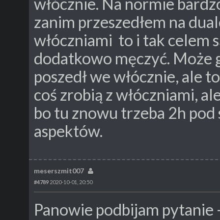
włócznie. Na normie bardz
zanim przeszedłem na dual
włóczniami to i tak celem s
dodatkowo męczyć. Może g
poszedł we włócznie, ale to
coś zrobią z włóczniami, a
bo tu znowu trzeba 2h pod s
aspektów.
meserszmit007
#4789
2020-10-01, 20:50
Panowie podbijam pytanie - 