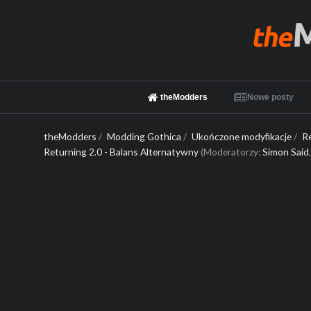
theModders
Nowe posty
theModders
/
Modding Gothica
/
Ukończone modyfikacje
/
R
Returning 2.0 - Balans Alternatywny
(Moderatorzy:
Simon Said