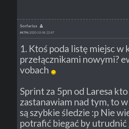
Sorfarius
#4796
2020-10-04, 22:47
1. Ktoś poda listę miejsc w 
przełącznikami nowymi? ew
vobach
Sprint za 5pn od Laresa kto
zastanawiam nad tym, to w 
są szybkie śledzie :p Nie w
potrafić biegać by utrudnić 