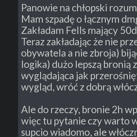
Panowie na chłopski rozum.
Mam szpadę o łącznym dmg 
Zakładam Fells mający 50
Teraz zakładając że nie prz
obywatela a nie zbroja) bi
logika) dużo lepszą bronią
wyglądająca jak przerośnięta
wygląd, wróć z dobrą włóc
Ale do rzeczy, bronie 2h wp
więc tu pytanie czy warto w
supcio wiadomo, ale włóczni