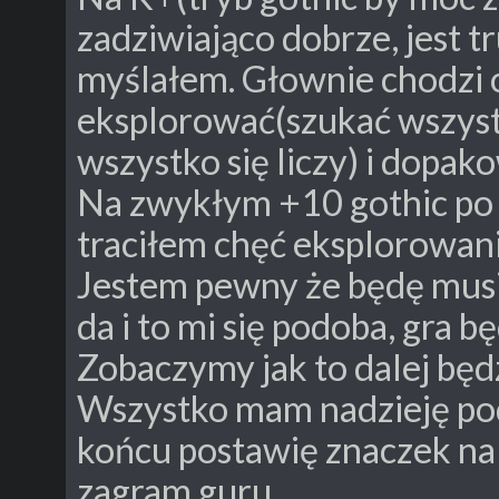
zadziwiająco dobrze, jest tr
myślałem. Głownie chodzi o
eksplorować(szukać wszystk
wszystko się liczy) i dopak
Na zwykłym +10 gothic po p
traciłem chęć eksplorowania
Jestem pewny że będę musi
da i to mi się podoba, gra 
Zobaczymy jak to dalej będz
Wszystko mam nadzieję pod
końcu postawię znaczek na 
zagram guru.