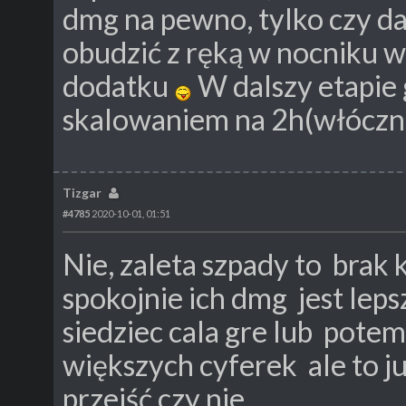
dmg na pewno, tylko czy da
obudzić z ręką w nocniku w
dodatku
W dalszy etapie 
skalowaniem na 2h(włócznie
Tizgar
#4785
2020-10-01, 01:51
Nie, zaleta szpady to brak 
spokojnie ich dmg jest lep
siedziec cala gre lub potem
większych cyferek ale to j
przejść czy nie.