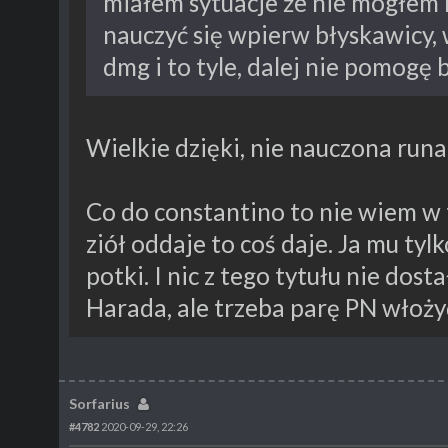
miałem sytuacje że nie mogłem 
nauczyć się wpierw błyskawicy,
dmg i to tyle, dalej nie pomogę 
Wielkie dzięki, nie nauczona run
Co do constantino to nie wiem w t
ziół oddaje to coś daje. Ja mu ty
potki. I nic z tego tytułu nie dost
Harada, ale trzeba parę PN włoży
Sorfarius
#4782
2020-09-29, 22:26