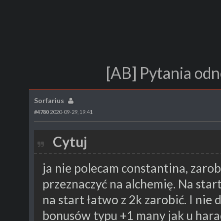
[AB] Pytania odn
Sorfarius
#4780
2020-09-29, 19:41
Cytuj
ja nie polecam constantina, zarob
przeznaczyć na alchemię. Na star
na start łatwo z 2k zarobić. I nie
bonusów typu +1 many jak u harad