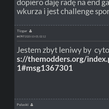
dopiero daję radę na end g
wkurza i jest challenge spor
Tizgar
#4797
2020-10-05, 02:12
Jestem zbyt leniwy by cyt
s://themodders.org/inde
1#msg1367301
Pulaski