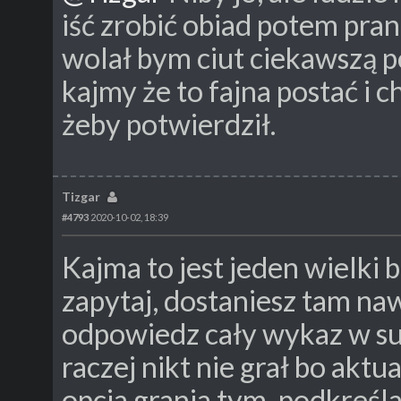
iść zrobić obiad potem prani
wolał bym ciut ciekawszą p
kajmy że to fajna postać i c
żeby potwierdził.
Tizgar
#4793
2020-10-02, 18:39
Kajma to jest jeden wielki b
zapytaj, dostaniesz tam naw
odpowiedz cały wykaz w sum
raczej nikt nie grał bo akt
opcja grania tym, podkreśla