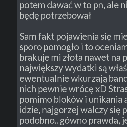
potem dawać w to pn, ale n
będę potrzebował
Sam fakt pojawienia się mi
sporo pomogło i to oceniam
brakuje mi złota nawet na p
największy wydatki są wła
ewentualnie wkurzają band
nich pewnie wrócę xD Stra
pomimo bloków i unikania 
idzie, najgorzej walczy się
podobno.. gówno prawda, je