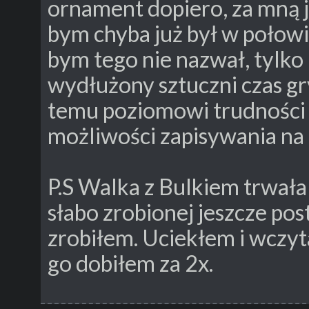
ornament dopiero, za mną 
bym chyba już był w połow
bym tego nie nazwał, tylko 
wydłużony sztuczni czas gr
temu poziomowi trudności j
możliwości zapisywania na
P.S Walka z Bulkiem trwał
słabo zrobionej jeszcze pos
zrobiłem. Uciekłem i wczyta
go dobiłem za 2x.