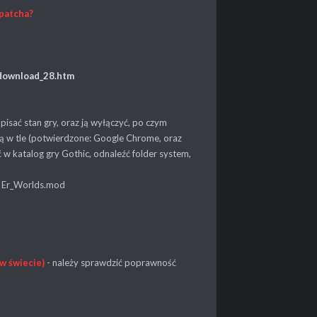
 patcha?
/download_28.htm
pisać stan gry, oraz ją wyłączyć, po czym
ają w tle (potwierdzone: Google Chrome, oraz
w katalog gry Gothic, odnaleźć folder system,
 Er_Worlds.mod
 w świecie)
- należy sprawdzić poprawność