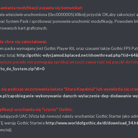
amiania modyfikacji pojawia się komunikat:
tała właściwie uruchomiona (0xc0000005).Kliknij przycisk OK,aby zakończyć a
wać System Pack i spróbować ponownie uruchomić modyfikację. Powodem błęd
growanych kart graficznych.
ie chce się zainstalować.
tem packa wymagany jest Gothic Player Kit, oraz czasami także Gothic FPS Pat
esz tutaj:
http://gothic-edycjamod.bplaced.net/showthread.php?tid=6
wyższe porady nie pomagają spróbuj wrzucić zawartość tej paczki do fo
to_do_System.zip?dl=0
 się podczas wczytywania świata "Stara Kopalnia" lub wyświetla się cra
ix.pl/zapobieganie-wykonywaniu-danych-wylaczenie-dep-dodawanie-w
fikacji uruchamia się "czysty" Gothic.
dających UAC (Vista lub nowszy) należy uruchamiać Gothic Starter jako admi
TĘ wersję Gothic Startera
http://www.worldofgothic.de/dl/download_34.h
wyżej).