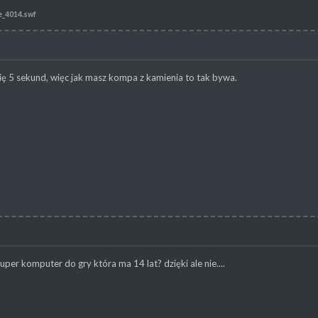
de_4014.swf
ię 5 sekund, więc jak masz kompa z kamienia to tak bywa.
uper komputer do gry która ma 14 lat? dzięki ale nie....