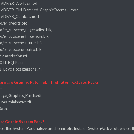
dVDF/ER_Worlds.mod
dVDF/ER_CM_Damned_GraphicOverhaul.mod
dVDF/ER_Combat.mod
/er_credits.bik
er_cutscene_fingersalive.bik,
/er_cutscene_fingersdie.bik,
er_cutscene_uturiel.bik,
/er_cutscene_outro.bik
description.rtf
OTHIC_ER.ico
_EdycjaRozszerzona.ini
Carnage Graphic Patch lub Thielhater Textures Pack?
i:
age_Graphics_Patch.vdf
res_thielhater.vdf
Data.
wać Gothic System Pack?
 Gothic System Pack należy uruchomić plik Instaluj_SystemPack z folderu Go