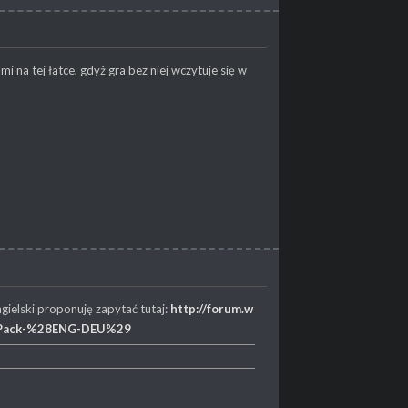
 na tej łatce, gdyż gra bez niej wczytuje się w
gielski proponuję zapytać tutaj:
http://forum.w
emPack-%28ENG-DEU%29