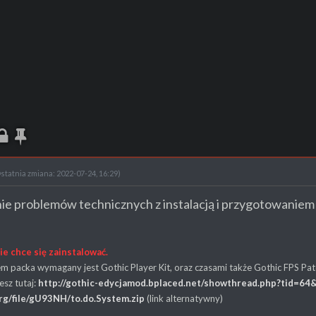
statnia zmiana: 2022-07-24, 16:29)
e problemów technicznych z instalacją i przygotowaniem
ie chce się zainstalować.
tem packa wymagany jest Gothic Player Kit, oraz czasami także Gothic FPS Pat
esz tutaj:
http://gothic-edycjamod.bplaced.net/showthread.php?tid=6
org/file/gU93NH/to.do.System.zip
(link alternatywny)