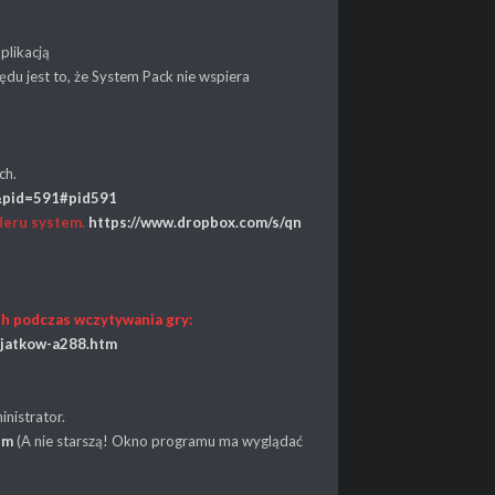
plikacją
u jest to, że System Pack nie wspiera
ch.
4&pid=591#pid591
lderu system.
https://www.dropbox.com/s/qn
sh podczas wczytywania gry:
yjatkow-a288.htm
nistrator.
tm
(A nie starszą! Okno programu ma wyglądać