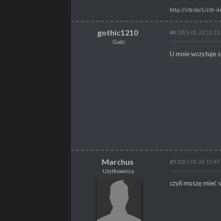
http://z0r.de/L/z0r-
gothic1210
#4
2015-01-22, 11:13
Gość
U mnie wczytuje s
Marchus
#5
2015-01-24, 15:47
Użytkownicy
Marchus
czyli muszę mieć s
Użytkownicy
Królewski Palladyn