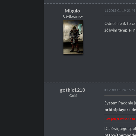
Migulo
#1
2015-01-19, 21:44
Użytkownicy
Migulo
Odnośnie 8. to cz
Użytkownicy
żółwim tempie i na
POSTY
19
PROPSY
4
PROFESJA
Gracz
gothic1210
#2
2015-01-20, 15:59
Gość
System Pack nie j
orldofplayers
Post połączony: 2015-01-
Dla świętego spo
http://themodde