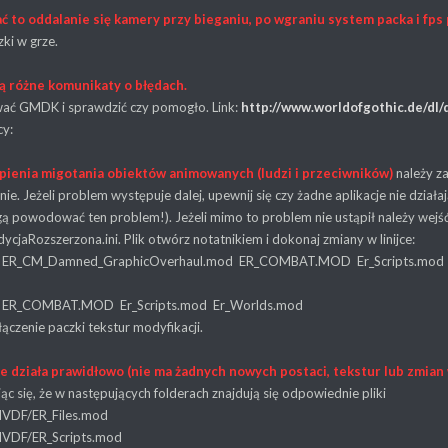
ać to oddalanie się kamery przy bieganiu, po wgraniu system packa i fps
ki w grze.
ą różne komunikaty o błędach.
wać GMDK i sprawdzić czy pomogło. Link:
http://www.worldofgothic.de/dl
cy:
ąpienia migotania obiektów animowanych (ludzi i przeciwników)
należy za
e. Jeżeli problem występuje dalej, upewnij się czy żadne aplikacje nie dział
 powodować ten problem!). Jeżeli mimo to problem nie ustąpił należy wejść 
ycjaRozszerzona.ini. Plik otwórz notatnikiem i dokonaj zmiany w linijce:
od ER_CM_Damned_GraphicOverhaul.mod ER_COMBAT.MOD Er_Scripts.mod
d ER_COMBAT.MOD Er_Scripts.mod Er_Worlds.mod
czenie paczki tekstur modyfikacji.
ie działa prawidłowo (nie ma żadnych nowych postaci, tekstur lub zmian
jąc się, że w następujących folderach znajdują się odpowiednie pliki
VDF/ER_Files.mod
VDF/ER_Scripts.mod