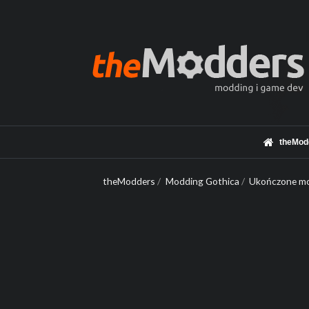
theMod
theModders
/
Modding Gothica
/
Ukończone mo