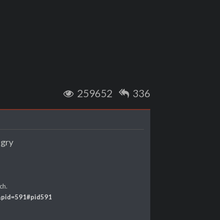
259652
336
 gry
ch.
4&pid=591#pid591