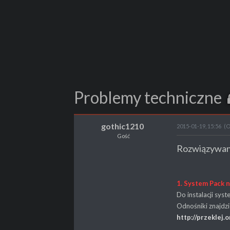
Problemy techniczne
gothic1210
2015-01-19, 15:56
(O
Gość
Rozwiązywani
1. System Pack n
Do instalacji sys
Odnośniki znajdzi
http://przeklej.