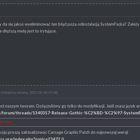
y da się jakoś wyeliminować ten błąd poza odinstalacją SystemPacka? Zależy mi
 dłuższą metę jest to irytujące.
(Ostatnia zmiana: 2015-01-20, 19:54)
est naszym tworem. Dołączyliśmy go tylko do modyfikacji. Jeśli znasz język an
.de/forum/threads/1340357-Release-Gothic-%C2%BD-%C2%97-Syst
20, 19:54
koju proszę zaktualizować Carnage Graphic Patch do najnowszej wersji
rs.org/index.php?topic=23472.0