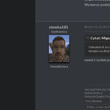
Wystarczy podmien
siewka181
#3
2015-01-22, 08:19
Użytkownicy
siewka181
Cytat: Migu
Użytkownicy
PomiotBeliara
Odnośnie 8. to c
tempie i na dłużs
nawet z system pa
PomiotBeliara
POSTY
411
PROPSY
68
PROFESJA
Nierób
JAK NAZYWA SIĘ C
WADA NOSA :d
Motyw do Google Chro
Kod:
[Zaznacz]
https://www.myc