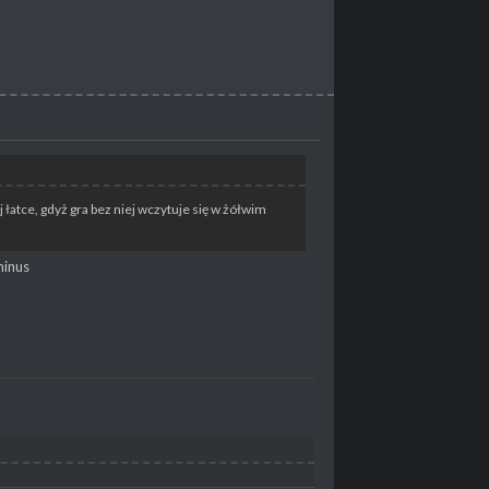
 łatce, gdyż gra bez niej wczytuje się w żółwim
minus