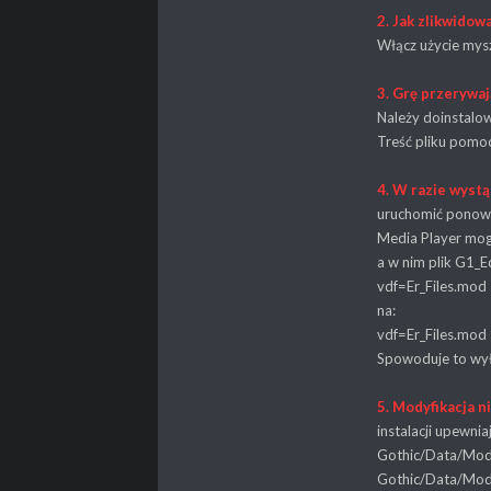
2. Jak zlikwidow
Włącz użycie mysz
3. Grę przerywaj
Należy doinstalo
Treść pliku pomo
4. W razie wyst
uruchomić ponowni
Media Player mogą
a w nim plik G1_Ed
vdf=Er_Files.m
na:
vdf=Er_Files.mo
Spowoduje to wyłą
5. Modyfikacja n
instalacji upewnia
Gothic/Data/Mod
Gothic/Data/Mod