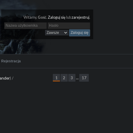
Witamy,
Gość
.
Zaloguj się
lub
zarejestruj
.
Rejestracja
ander
) /
1
2
3
17
...