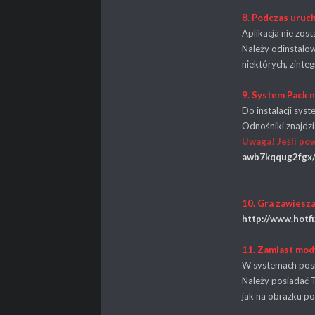
8. Podczas uruch
Aplikacja nie zos
Należy odinstalo
niektórych, zinte
9. System Pack n
Do instalacji sys
Odnośniki znajdzi
Uwaga! Jeśli po
awb7kqqug2fgx/
10.
Gra zawiesza
http://www.hotf
11. Zamiast mody
W systemach posia
Należy posiadać 
jak na obrazku po