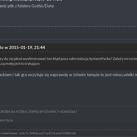
ić plik z folderu Gothic/Data
lo w 2015-01-19, 21:44
zy da się jakoś wyeliminować ten błąd poza odinstalacją SystemPacka? Zależy mi na tej
zą metę jest to irytujące.
ckiem i tak gra wczytuje się naprawdę w żółwim tempie to jest minus,wielki 
HOROBA NA KTÓRĄ CIERPIĄ WYZNAWCY ADANOSA ?
me by ja:
hrometheme.com/t/94h6ywsfrpdltksaofn965n3e