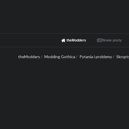
theModders
Nowe posty
theModders
/
Modding Gothica
/
Pytania i problemy
/
Skrypt