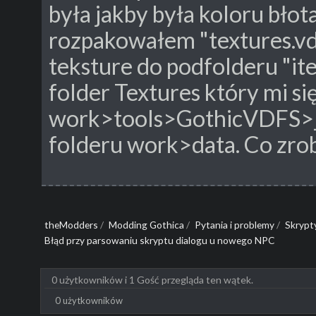
była jakby była koloru błot
rozpakowałem "textures.vd
teksture do podfolderu "it
folder Textures który mi s
work>tools>GothicVDFS>_
folderu work>data. Co zrob
theModders
/
Modding Gothica
/
Pytania i problemy
/
Skrypt
Błąd przy parsowaniu skryptu dialogu u nowego NPC
0 użytkowników i 1 Gość przegląda ten wątek.
0 użytkowników