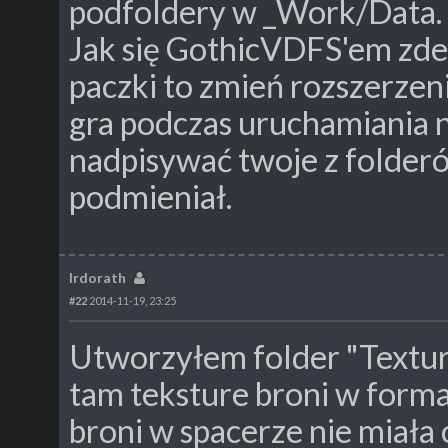
podfoldery w _Work/Data.
Jak się GothicVDFS'em zd
paczki to zmień rozszerzenie
gra podczas uruchamiania na
nadpisywać twoje z folderów
podmieniał.
Irdorath
#22
2014-11-19, 23:25
Utworzyłem folder "Textur
tam teksture broni w forma
broni w spacerze nie miała