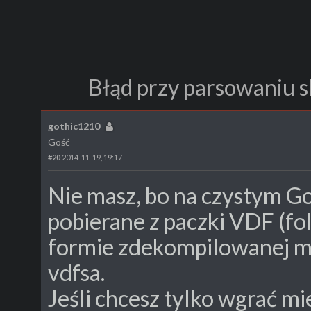
Błąd przy parsowaniu 
gothic1210
Gość
#20
2014-11-19, 19:17
Nie masz, bo na czystym Got
pobierane z paczki VDF (fo
formie zdekompilowanej m
vdfsa.
Jeśli chcesz tylko wgrać m