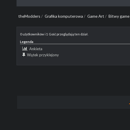
theModders
/
Grafika komputerowa
/
Game Art
/
Bitwy game
0 użytkowników i 1 Gość przeglądają ten dział.
Legenda
Ankieta
Wątek przyklejony