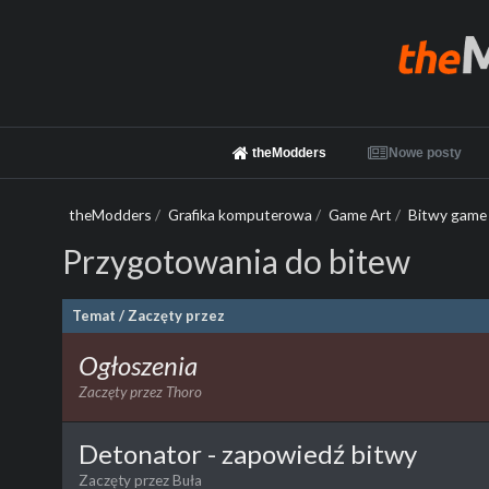
theModders
Nowe posty
theModders
/
Grafika komputerowa
/
Game Art
/
Bitwy game
Przygotowania do bitew
Temat
/
Zaczęty przez
Ogłoszenia
Zaczęty przez
Thoro
Detonator - zapowiedź bitwy
Zaczęty przez
Buła