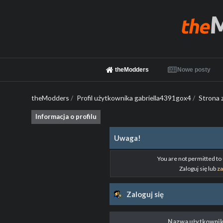
theModders
Nowe posty
theModders
/
Profil użytkownika gabriella4391gox4
/
Strona 
Informacja o profilu
Uwaga!
You are not permitted to
Zaloguj się lub
za
Zaloguj się
Nazwa użytkownik