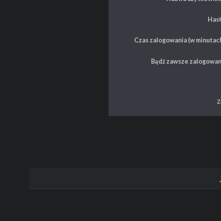
Hasł
Czas zalogowania (w minutach
Bądź zawsze zalogowan
Z