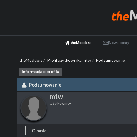
theModders
Nowe posty
theModders
/
Profil użytkownika mtw
/
Podsumowanie
Informacja o profilu
Podsumowanie
mtw
Użytkownicy
O mnie