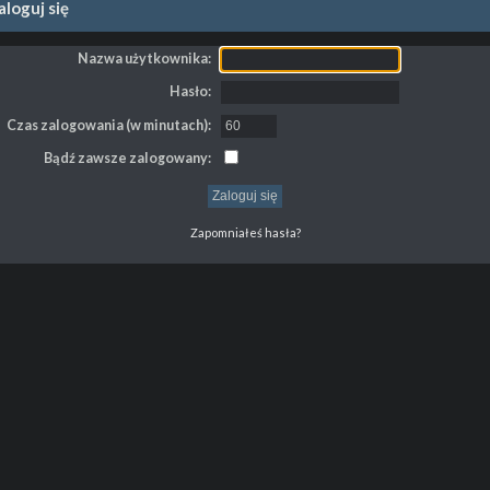
loguj się
Nazwa użytkownika:
Hasło:
Czas zalogowania (w minutach):
Bądź zawsze zalogowany:
Zapomniałeś hasła?