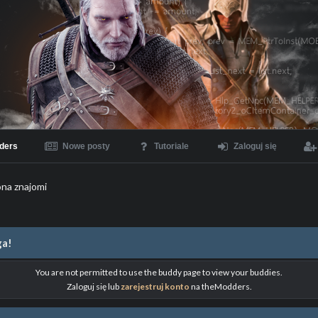
ders
Nowe posty
Tutoriale
Zaloguj się
ona znajomi
a!
You are not permitted to use the buddy page to view your buddies.
Zaloguj się lub
zarejestruj konto
na theModders.