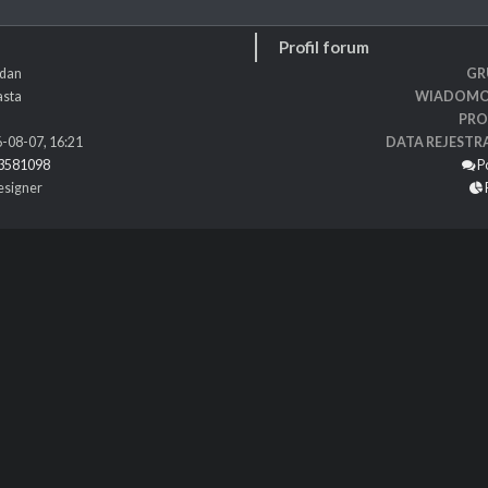
Profil forum
dan
GR
asta
WIADOMO
PRO
-08-07, 16:21
DATA REJESTR
3581098
P
designer