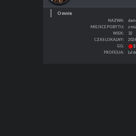
O mnie
NAZWA
dam
MIEJSCE POBYTU
z mi
WIEK
32
CZAS LOKALNY
2026
GG
1
PROFESJA
Lvl 