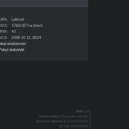
UPA
Labirynt
ŚCI
176(0.027 na dzień)
PSY
43
ACJI
2008-10-12, 18:24
okaż wiadomości
Pokaż statystyki
SMF 2.0
theModders
Theme by Leinnan
Based on
Inferno
by
DzinerStudio
XHTML
RSS
WAP2