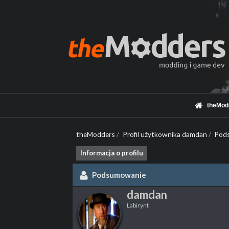
theMod
theModders
/
Profil użytkownika damdan
/
Pod
Informacja o profilu
Podsumowanie
damdan
Labirynt