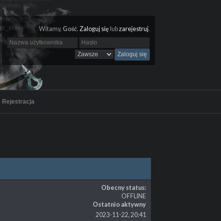
Witamy,
Gość
.
Zaloguj się
lub
zarejestruj
.
Rejestracja
Obecny status:
OFFLINE
Ostatnio aktywny
2023-11-22, 20:41