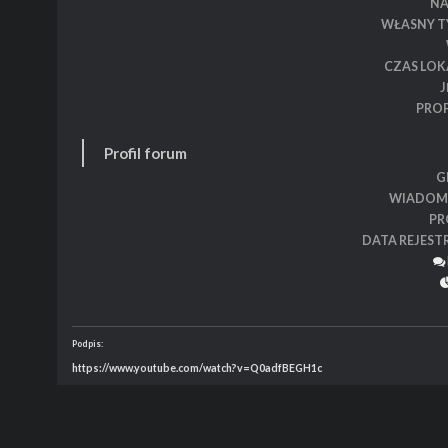
N
WŁASNY T
CZAS LOK
J
PROF
Profil forum
G
WIADOM
PR
DATA REJEST
Podpis:
https://www.youtube.com/watch?v=Q0adfBEGH1c