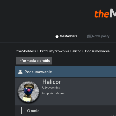
theModders
Nowe posty
theModders
/
Profil użytkownika Halicor
/
Podsumowanie
Informacja o profilu
Podsumowanie
Halicor
Użytkownicy
Hauptsturmfuhrer
O mnie