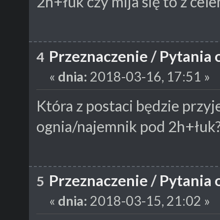
2h+łuk czy mija się to z cel
Przeznaczenie
/
Pytania 
4
«
dnia:
2018-03-16, 17:51 »
Która z postaci będzie przy
ognia/najemnik pod 2h+łuk
Przeznaczenie
/
Pytania 
5
«
dnia:
2018-03-15, 21:02 »