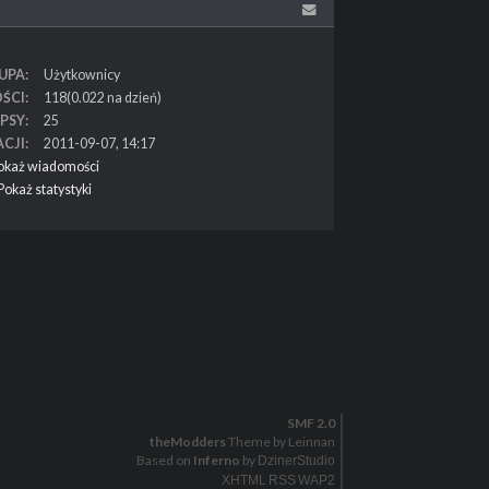
UPA
Użytkownicy
ŚCI
118(0.022 na dzień)
PSY
25
ACJI
2011-09-07, 14:17
okaż wiadomości
Pokaż statystyki
SMF 2.0
theModders
Theme by Leinnan
Based on
Inferno
by
DzinerStudio
XHTML
RSS
WAP2