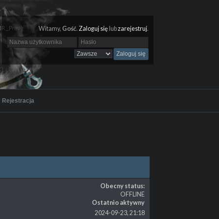
Witamy,
Gość
.
Zaloguj się
lub
zarejestruj
.
Rejestracja
Obecny status:
OFFLINE
Ostatnio aktywny
2024-09-23, 21:18