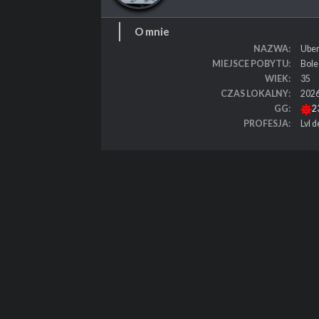
O mnie
NAZWA
Uber
MIEJSCE POBYTU
Bole
WIEK
35
CZAS LOKALNY
2026
GG
2
PROFESJA
Lvl 