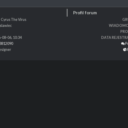
Profil forum
 Cyrus The Virus
GR
slawiec
WIADOMO
PRO
-08-06, 10:34
DATA REJESTR
3812090
P
designer