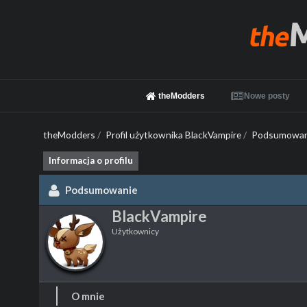
theModders
Nowe posty
theModders
/
Profil użytkownika BlackVampire
/
Podsumowan
Informacja o profilu
Podsumowanie
BlackVampire
Użytkownicy
O mnie