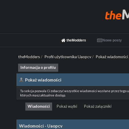
theModders
Nowe posty
theModders
/
Profil użytkownika Uaopcv
/
Pokaż wiadomości
Informacja o profilu
Pokaż wiadomości
Ta sekcja pozwala Ci zobaczyć wszystkie wiadomości wysłane przez tego 
których masz aktualnie dostęp.
Wiadomości
Pokaż wątki
Pokaż załączniki
Wiadomości - Uaopcv