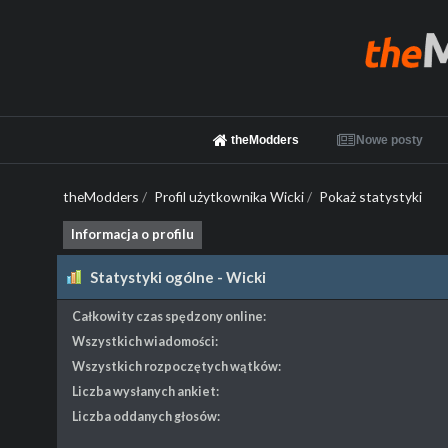
theModders
Nowe posty
theModders
/
Profil użytkownika Wicki
/
Pokaż statystyki
Informacja o profilu
Statystyki ogólne - Wicki
Całkowity czas spędzony online:
Wszystkich wiadomości:
Wszystkich rozpoczętych wątków:
Liczba wysłanych ankiet:
Liczba oddanych głosów: