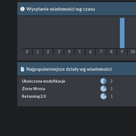
Wysyłanie wiadomości wg czasu
0
1
2
3
4
5
6
7
8
9
10
Najpopularniejsze działy wg wiadomości
Ukończone modyfikacje
2
Złote Wrota
1
Returning 2.0
1