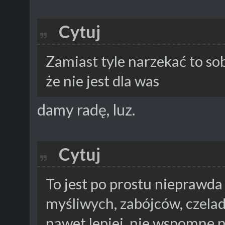
Cytuj
Zamiast tyle narzekać to so
że nie jest dla was
damy radę, luz.
Cytuj
To jest po prostu nieprawd
myśliwych, zabójców, czelad
nawet lepiej, nie wspomnę na