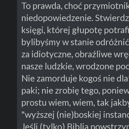
To prawda, choć przymiotnik
niedopowiedzenie. Stwierdzen
księgi, której głupotę potraf
bylibyśmy w stanie odróżnić
za idiotyczne, obraźliwe wr
nasze ludzkie, wrodzone pocz
Nie zamorduje kogoś nie dla
paki; nie zrobię tego, ponie
prostu wiem, wiem, tak jakb
"wyższej (nie)boskiej instancj
Jeśli (tylko) Biblia powstrz