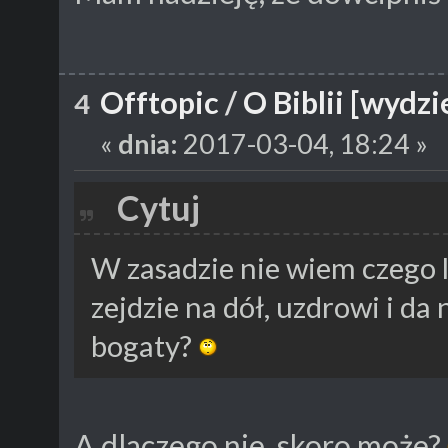
Offtopic
/
O Biblii [wydzi
4
«
dnia:
2017-03-04, 18:24 »
Cytuj
W zasadzie nie wiem czego 
zejdzie na dół, uzdrowi i da
bogaty?
A dlaczego nie, skoro może?