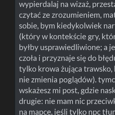
wypierdalaj na wizaż, przest
czytać ze zrozumieniem, ma
sobie, bym kiedykolwiek nar
(który w kontekście gry, któ
byłby usprawiedliwione; a je
czoła i przyznaje się do błę
tylko krowa żująca trawsko,
nie zmienia poglądów). tymc
wskażesz mi post, gdzie nas
drugie: nie mam nic przeciw
na mapce, jeśli tylko npc tł