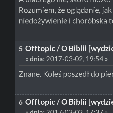
Rozumiem, że oglądanie, jak 
niedożywienie i choróbska t
Offtopic
/
O Biblii [wydzi
5
«
dnia:
2017-03-02, 19:54 »
Znane. Koleś poszedł do pie
Offtopic
/
O Biblii [wydzi
6
«
dnia:
2017-03-02, 17:37 »