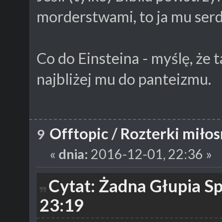
morderstwami, to ja mu serd
Co do Einsteina - myślę, że 
najbliżej mu do panteizmu.
Offtopic
/
Rozterki miło
9
«
dnia:
2016-12-01, 22:36 »
Cytat: Żadna Głupia S
23:19