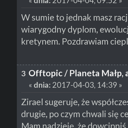
«
dnia:
2017-04-04, 09:52 »
W sumie to jednak masz racj
wiarygodny dyplom, ewolucj
kretynem. Pozdrawiam ciepl
Offtopic
/
Planeta Małp, 
3
«
dnia:
2017-04-03, 14:39 »
Zirael sugeruje, że współcz
drugie, po czym chwali się c
Mam nadzieję, że dowcipniś 