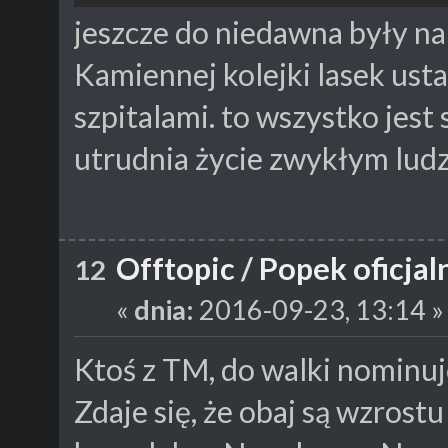
jeszcze do niedawna były na
Kamiennej kolejki lasek ust
szpitalami. to wszystko jest
utrudnia życie zwykłym lud
Offtopic
/
Popek oficja
12
«
dnia:
2016-09-23, 13:14 »
Ktoś z TM, do walki nominuj
Zdaje się, że obaj są wzrost