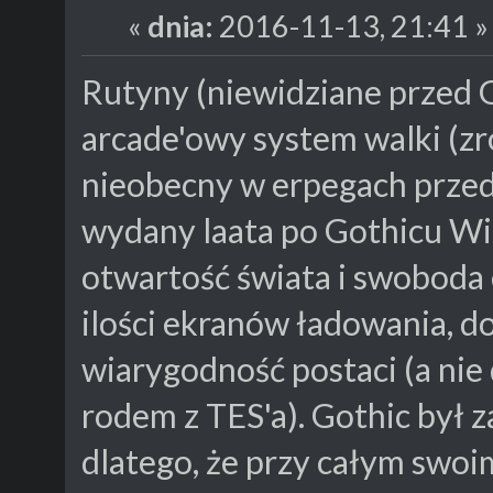
«
dnia:
2016-11-13, 21:41 »
Rutyny (niewidziane przed G
arcade'owy system walki (zr
nieobecny w erpegach przed
wydany laata po Gothicu Wie
otwartość świata i swoboda e
ilości ekranów ładowania, do
wiarygodność postaci (a ni
rodem z TES'a). Gothic był z
dlatego, że przy całym swo