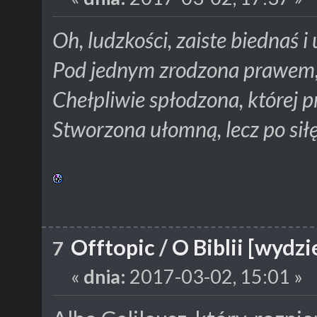
Oh, ludzkości, zaiste biednaś 
Pod jednym zrodzona prawem,
Chełpliwie spłodzona, której p
Stworzona ułomną, lecz po siłę
Offtopic
/
O Biblii [wydzi
7
«
dnia:
2017-03-02, 15:01 »