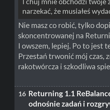
I chuj mnie obchodzi twoje 
narzekać, że musiałeś wyda
Nie masz co robić, tylko dop
skoncentrowanej na Return
I owszem, lepiej. Po to jest 
Przestań trwonić mój czas, zn
rakotwórcza i szkodliwa spie
Returning 1.1 ReBalanc
16
odnośnie zadań i rozgr