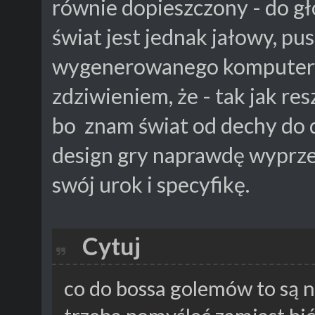
równie dopieszczony - do g
świat jest jednak jałowy, pu
wygenerowanego komputerow
zdziwieniem, że - tak jak re
bo znam świat od dechy do d
design gry naprawdę wyprzed
swój urok i specyfikę.
Cytuj
co do bossa golemów to są n