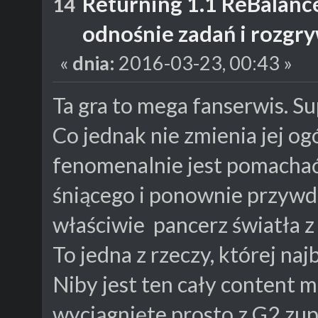
Returning 1.1 ReBalanc
14
odnośnie zadań i rozgr
«
dnia:
2016-03-23, 00:43 »
Ta gra to mega fanserwis. S
Co jednak nie zmienia jej o
fenomenalnie jest pomachać
śniącego i ponownie przywdz
właściwie pancerz światła z 
To jedna z rzeczy, której na
Niby jest ten cały content 
wyciągnięte prosto z G2 zup