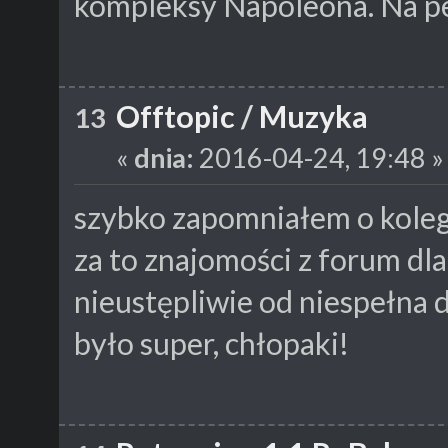
kompleksy Napoleona. Na p
Offtopic
/
Muzyka
13
«
dnia:
2016-04-24, 19:48 »
szybko zapomniałem o kolega
za to znajomości z forum dl
nieustępliwie od niespełna
było super, chłopaki!