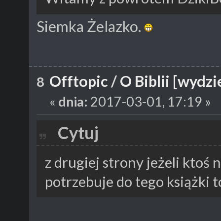
Siemka Żelazko.
Offtopic
/
O Biblii [wydzi
8
«
dnia:
2017-03-01, 17:19 »
Cytuj
z drugiej strony jeżeli ktoś 
potrzebuje do tego książki t