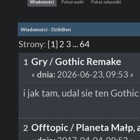
Wiadomości
Pokaż wątki
Pokaż załączniki
Wiadomości - DzikiBen
Strony:
[
1
]
2
3
...
64
Gry
/
Gothic Remake
1
«
dnia:
2026-06-23, 09:53 »
i jak tam, udal sie ten Goth
Offtopic
/
Planeta Małp, 
2