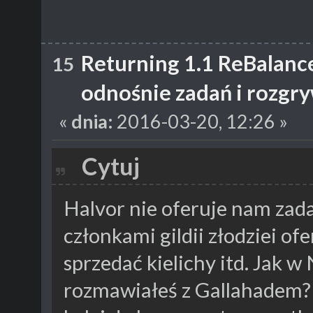
Returning 1.1 ReBalanc
15
odnośnie zadań i rozgr
«
dnia:
2016-03-20, 12:26 »
Cytuj
Halvor nie oferuje nam zad
członkami gildii złodziei of
sprzedać kielichy itd. Jak w 
rozmawiałeś z Gallahadem? 