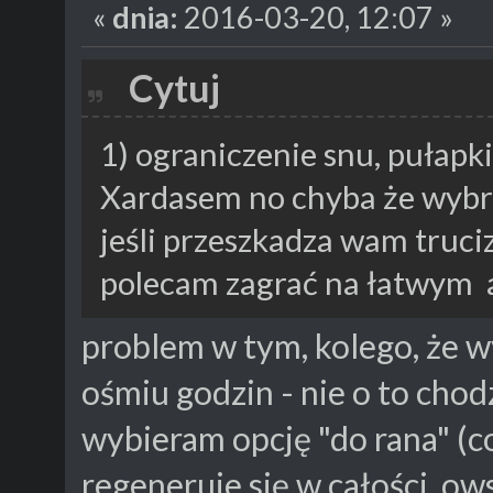
«
dnia:
2016-03-20, 12:07 »
Cytuj
1) ograniczenie snu, pułap
Xardasem no chyba że wybra
jeśli przeszkadza wam truc
polecam zagrać na łatwym al
problem w tym, kolego, że 
ośmiu godzin - nie o to chodz
wybieram opcję "do rana" (c
regeneruje się w całości. ow