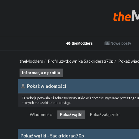
theModders
Nowe posty
theModders
/
Profil użytkownika Sackrideraq70p
/
Pokaż wia
Informacja o profilu
Pokaż wiadomości
Ta sekcja pozwala Ci zobaczyć wszystkie wiadomości wysłane przez tego 
których masz aktualnie dostęp.
Wiadomości
Pokaż wątki
Pokaż załączniki
Pokaż wątki - Sackrideraq70p