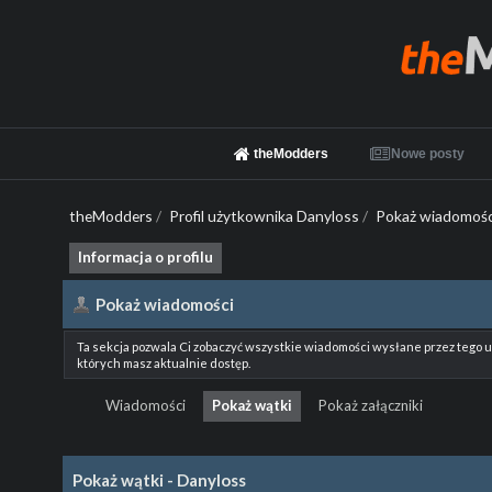
theModders
Nowe posty
theModders
/
Profil użytkownika Danyloss
/
Pokaż wiadomośc
Informacja o profilu
Pokaż wiadomości
Ta sekcja pozwala Ci zobaczyć wszystkie wiadomości wysłane przez tego 
których masz aktualnie dostęp.
Wiadomości
Pokaż wątki
Pokaż załączniki
Pokaż wątki - Danyloss