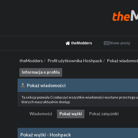
theModders
Nowe posty
theModders
/
Profil użytkownika Hoshpack
/
Pokaż wiadomoś
Informacja o profilu
Pokaż wiadomości
Ta sekcja pozwala Ci zobaczyć wszystkie wiadomości wysłane przez tego 
których masz aktualnie dostęp.
Wiadomości
Pokaż wątki
Pokaż załączniki
Pokaż wątki - Hoshpack