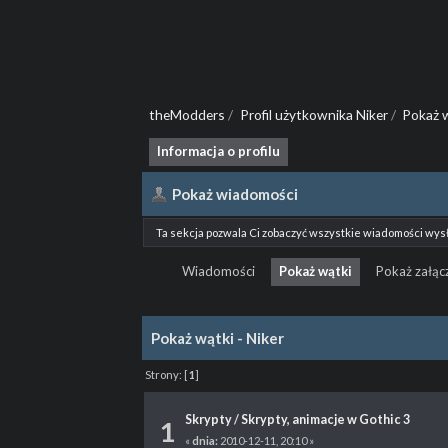
theModders
/
Profil użytkownika Niker
/
Pokaż 
Informacja o profilu
Pokaż wiadomości
Ta sekcja pozwala Ci zobaczyć wszystkie wiadomości wys
Wiadomości
Pokaż wątki
Pokaż załącz
Pokaż wątki - Niker
Strony:
[
1
]
Skrypty
/
Skrypty, animacje w Gothic 3
1
«
dnia:
2010-12-11, 20:10 »