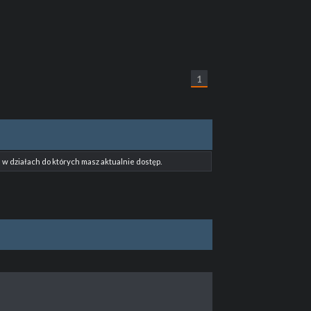
1
w działach do których masz aktualnie dostęp.