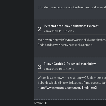
Chciałem was poprosić abyście tu umieszczali wszystk
Pytania i problemy
/
pliki xmot i xshmat
2
«
dnia:
2010-11-13, 19:01 »
Moje pytanie brzmi: Czym otworzyć pliki .xmat i xsh
Będę bardzo wdzięczny za wszelką pomoc.
Filmy
/
Gothic 3: Początek machinimy
3
«
dnia:
2010-10-03, 10:54 »
Witam jestem nowym reżyserem w G3, ale mogę pochwal
Żeby nie wklejać linków do każdego filmu osobno, da
http://www.youtube.com/user/TheNikerX
Strony:
[
1
]