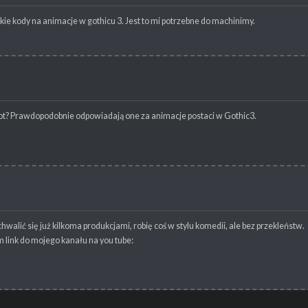
ie kody na animacje w gothicu 3. Jest to mi potrzebne do machinimy.
mot? Prawdopodobnie odpowiadają one za animacje postaci w Gothic3.
ić się już kilkoma produkcjami, robię coś w stylu komedii, ale bez przekleństw.
m link do mojego kanału na you tube: