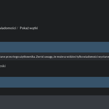
wiadomości
/
Pokaż wątki
łane przez tego użytkownika. Zwróć uwagę, że możesz widzieć tylko wiadomości wysłane 
niki