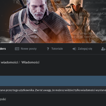
ders
Nowe posty
Tutoriale
Zaloguj się
 wiadomości
/
Wiadomości
łane przez tego użytkownika. Zwróć uwagę, że możesz widzieć tylko wiadomości wysłane 
zniki