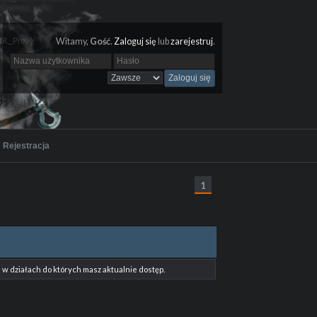
Witamy,
Gość
.
Zaloguj się
lub
zarejestruj
.
Rejestracja
1
w działach do których masz aktualnie dostęp.