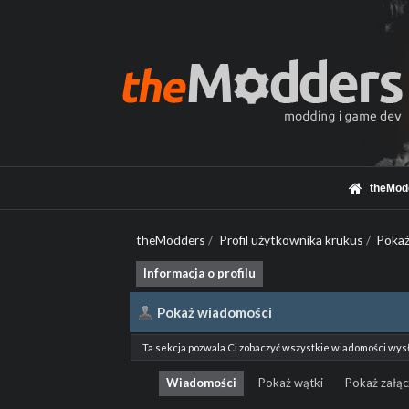
theMod
theModders
/
Profil użytkownika krukus
/
Pokaż
Informacja o profilu
Pokaż wiadomości
Ta sekcja pozwala Ci zobaczyć wszystkie wiadomości wys
Wiadomości
Pokaż wątki
Pokaż załąc