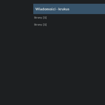
Wiadomości - krukus
Strony:
[
1
]
Strony:
[
1
]