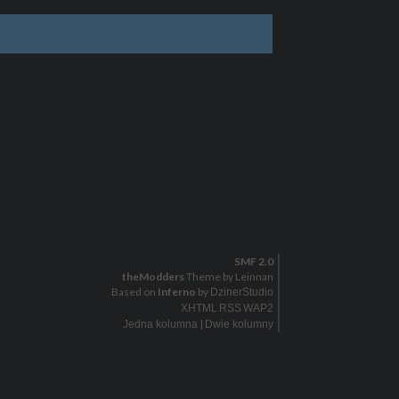
SMF 2.0
theModders
Theme by Leinnan
Based on
Inferno
by
DzinerStudio
XHTML
RSS
WAP2
|
Jedna kolumna
Dwie kolumny