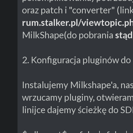
oraz patch i "converter" (lin
rum.stalker.pl/viewtopic.
MilkShape(do pobrania
stąd
2. Konfiguracja pluginów d
Instalujemy Milkshape'a, na
wrzucamy pluginy, otwieramy 
linijce dajemy ścieżkę do SD