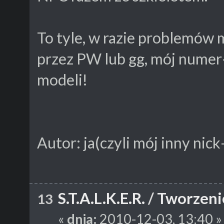
To tyle, w razie problemów
przez PW lub gg, mój nume
modeli!
Autor: ja(czyli mój inny nic
S.T.A.L.K.E.R.
/
Tworzeni
13
«
dnia:
2010-12-03, 13:40 »