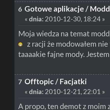
Gotowe aplikacje
/
Modd
6
«
dnia:
2010-12-30, 18:24 »
Moja wiedza na temat modd
z racji że modowałem nie t
taaaakie fajne mody. Jestem
Offtopic
/
Facjatki
7
«
dnia:
2010-12-21, 22:01 »
A propo, ten demot z moim zd