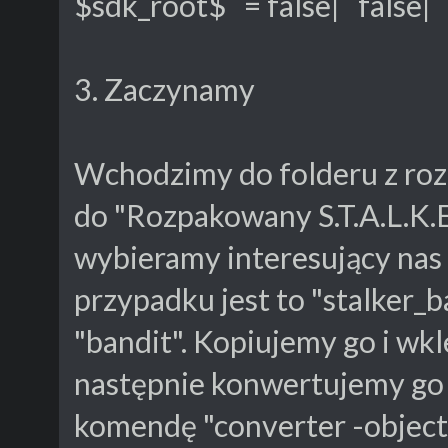
$sdk_root$ = false| false|
3. Zaczynamy
Wchodzimy do folderu z ro
do "Rozpakowany S.T.A.L.K.
wybieramy interesujący nas
przypadku jest to "stalker_b
"bandit". Kopiujemy go i wk
następnie konwertujemy go 
komendę "converter -object