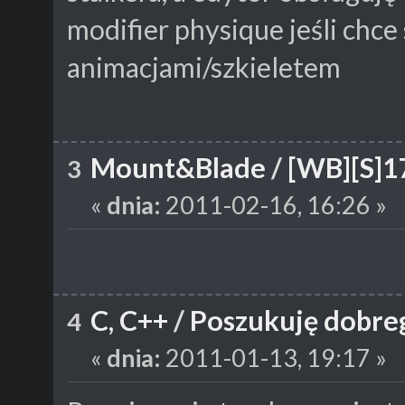
modifier physique jeśli chc
animacjami/szkieletem
Mount&Blade
/
[WB][S]1
3
«
dnia:
2011-02-16, 16:26 »
C, C++
/
Poszukuję dobre
4
«
dnia:
2011-01-13, 19:17 »