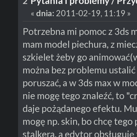
Pytania i problemy
/
Przy
2
«
dnia:
2011-02-19, 11:19 »
Potrzebna mi pomoc z 3ds m
mam model piechura, z miecz
szkielet żeby go animować(w
można bez problemu ustalić
poruszać, a w 3ds max w mod
nie mogę tego znaleźć, to "cr
daje pożądanego efektu. Mu
mogę np. skin, bo chcę teg
stalkera, a edytor obsługuj