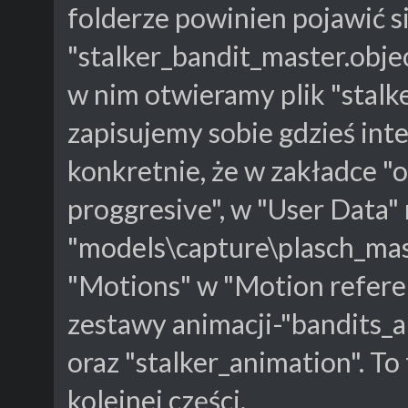
folderze powinien pojawić si
"stalker_bandit_master.objec
w nim otwieramy plik "stalk
zapisujemy sobie gdzieś inte
konkretnie, że w zakładce "
proggresive", w "User Data"
"models\capture\plasch_mas
"Motions" w "Motion refere
zestawy animacji-"bandits_an
oraz "stalker_animation". To
kolejnej części.