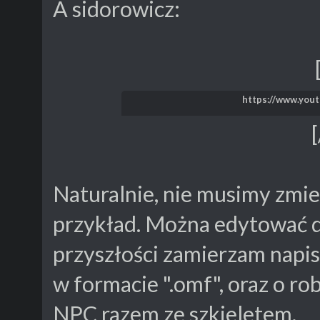
A sidorowicz:
https://www.you
Naturalnie, nie musimy zmie
przykład. Można edytować 
przyszłości zamierzam napis
w formacie ".omf", oraz o r
NPC razem ze szkieletem.