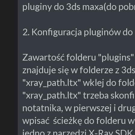
pluginy do 3ds maxa(do pob
2. Konfiguracja pluginów do
Zawartość folderu "plugins" 
znajduje się w folderze z 3d
"xray_path.ltx" wklej do fol
"xray_path.ltx" trzeba skon
notatnika, w pierwszej i drug
wpisać ścieżkę do folderu w 
jedno z narzędzi X-Ray SDK,