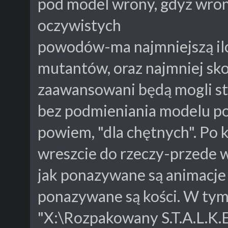
pod model wrony, gdyż wrona
oczywistych
powodów-ma najmniejszą ilo
mutantów, oraz najmniej sko
zaawansowani będą mogli s
bez podmieniania modelu pod 
powiem, "dla chętnych". Po
wreszcie do rzeczy-przede 
jak ponazywane są animacje wr
ponazywane są kości. W tym
"X:\Rozpakowany S.T.A.L.K.E