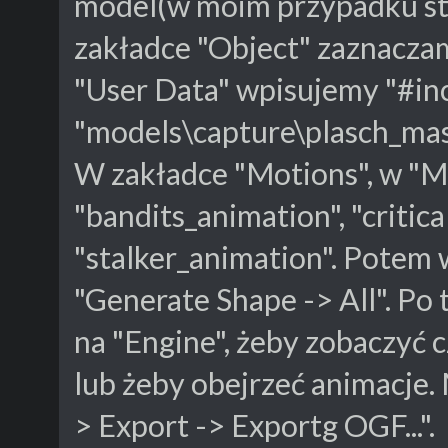
model(w moim przypadku sta
zakładce "Object" zaznaczam
"User Data" wpisujemy "#in
"models\capture\plasch_mas
W zakładce "Motions", w "M
"bandits_animation", "critica
"stalker_animation". Potem 
"Generate Shape -> All". Po
na "Engine", żeby zobaczyć 
lub żeby obejrzeć animacje. 
> Export -> Exportg OGF...".