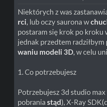
Niektórych z was zastanawi
rci
, lub oczy saurona w
chuc
postaram się krok po kroku 
jednak przedtem radziłbym p
waniu modeli 3D
, w celu un
1. Co potrzebujesz
Potrzebujesz 3d studio max w
pobrania
stąd
), X-Ray SDK(