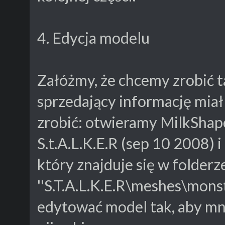
4. Edycja modelu
Załóżmy, że chcemy zrobić t
sprzedający informację miał
zrobić: otwieramy MilkShape,
S.t.A.L.K.E.R (sep 10 2008)
który znajduje się w folde
''S.T.A.L.K.E.R\meshes\mons
edytować model tak, aby mn