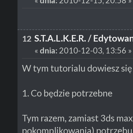
«
dnia:
2010-12-15, 20:58 »
S.T.A.L.K.E.R.
/
Edytowan
12
«
dnia:
2010-12-03, 13:56 »
W tym tutorialu dowiesz si
1. Co będzie potrzebne
Tym razem, zamiast 3ds max
pokomplikowania) potrzebu