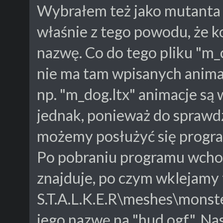
Wybrałem też jako mutanta
właśnie z tego powodu, że k
nazwę. Co do tego pliku "m_c
nie ma tam wpisanych animac
np. "m_dog.ltx" animacje są
jednak, ponieważ do sprawdze
możemy posłużyć się progra
Po pobraniu programu wchod
znajduje, po czym wklejamy
S.T.A.L.K.E.R\meshes\monst
jego nazwę na "hud.ogf". Na