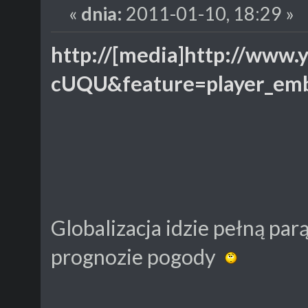
«
dnia:
2011-01-10, 18:29 »
http://[media]http://ww
cUQU&feature=player_em
Globalizacja idzie pełną pa
prognozie pogody