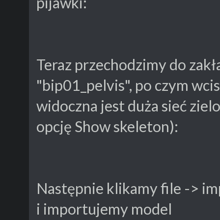
pijawki:
Teraz przechodzimy do zakła
"bip01_pelvis", po czym wci
widoczna jest duża sieć ziel
opcję Show skeleton):
Następnie klikamy file -> im
i importujemy model