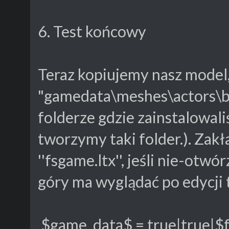
6. Test końcowy
Teraz kopiujemy nasz model,
"gamedata\meshes\actors\ban
folderze gdzie zainstalowali
tworzymy taki folder.). Zak
''fsgame.ltx'', jeśli nie-otwó
góry ma wyglądać po edycji 
$game_data$ = true|true|$