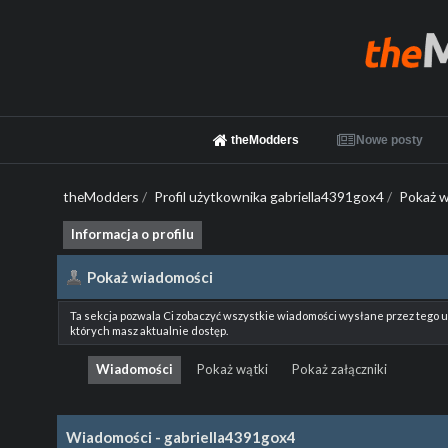
theModders
Nowe posty
theModders
/
Profil użytkownika gabriella4391gox4
/
Pokaż w
Informacja o profilu
Pokaż wiadomości
Ta sekcja pozwala Ci zobaczyć wszystkie wiadomości wysłane przez tego 
których masz aktualnie dostęp.
Wiadomości
Pokaż wątki
Pokaż załączniki
Wiadomości - gabriella4391gox4