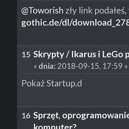
@Toworish
zły link podałeś,
gothic.de/dl/download_27
Skrypty
/
Ikarus i LeGo
15
«
dnia:
2018-09-15, 17:59 »
Pokaż Startup.d
Sprzęt, oprogramowani
16
komputer?