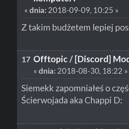
«
dnia:
2018-09-09, 10:25 »
Z takim budżetem lepiej po
Offtopic
/
[Discord] Mo
17
«
dnia:
2018-08-30, 18:22 »
Siemekk zapomniałeś o czę
Ścierwojada aka Chappi D: