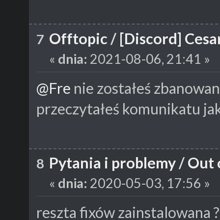
Offtopic
/
[Discord] Ces
7
«
dnia:
2021-08-06, 21:41 »
@Fre
nie zostałeś zbanowany
przeczytałeś komunikatu ja
Pytania i problemy
/
Out 
8
«
dnia:
2020-05-03, 17:56 »
reszta fixów zainstalowana ?