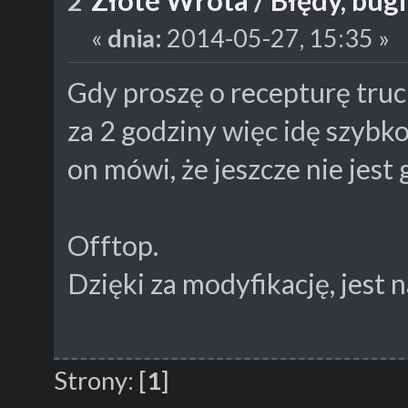
Złote Wrota
/
Błędy, bugi
2
«
dnia:
2014-05-27, 15:35 »
Gdy proszę o recepturę truc
za 2 godziny więc idę szybko
on mówi, że jeszcze nie jest
Offtop.
Dzięki za modyfikację, jest
Strony:
[
1
]