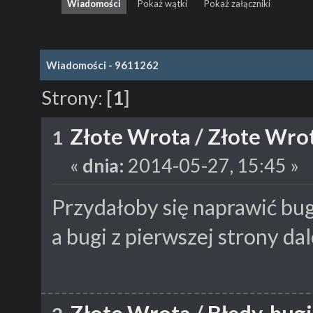
Wiadomości
Pokaż wątki
Pokaż załączniki
Wiadomości - 9611262
Strony:
[
1
]
Złote Wrota
/
Złote Wrot
1
«
dnia:
2014-05-27, 15:45 »
Przydałoby się naprawić bug
a bugi z pierwszej strony da