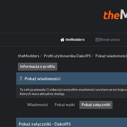
theModders
Nowe posty
theModders
/
Profil użytkownika Dakol95
/
Pokaż wiadomości
Informacja o profilu
Pokaż wiadomości
Ta sekcja pozwala Ci zobaczyć wszystkie wiadomości wysłane przez tego 
których masz aktualnie dostęp.
Wiadomości
Pokaż wątki
Pokaż załączniki
Pokaż załączniki - Dakol95