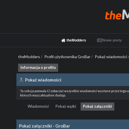
theModders
Nowe posty
theModders
/
Profil użytkownika GroBar
/
Pokaż wiadomości
Informacja o profilu
Pokaż wiadomości
Ta sekcja pozwala Ci zobaczyć wszystkie wiadomości wysłane przez tego 
których masz aktualnie dostęp.
Wiadomości
Pokaż wątki
Pokaż załączniki
Pokaż załączniki - GroBar