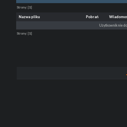
Strony:
[
1
]
Nazwa pliku
Pobrań
Wiadomo
Użytkownik nie do
Strony:
[
1
]