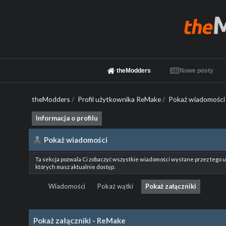
theModders
Nowe posty
theModders
/
Profil użytkownika ReMake
/
Pokaż wiadomości
Informacja o profilu
Pokaż wiadomości
Ta sekcja pozwala Ci zobaczyć wszystkie wiadomości wysłane przez tego 
których masz aktualnie dostęp.
Wiadomości
Pokaż wątki
Pokaż załączniki
Pokaż załączniki - ReMake