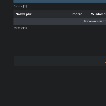
Strony:
[
1
]
Nazwa pliku
Pobrań
Wiadomo
Użytkownik nie do
Strony:
[
1
]