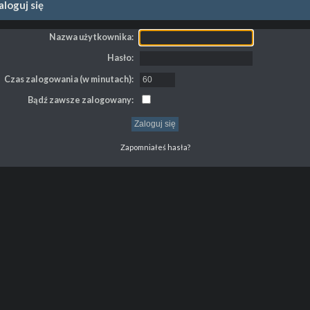
loguj się
Nazwa użytkownika:
Hasło:
Czas zalogowania (w minutach):
Bądź zawsze zalogowany:
Zapomniałeś hasła?