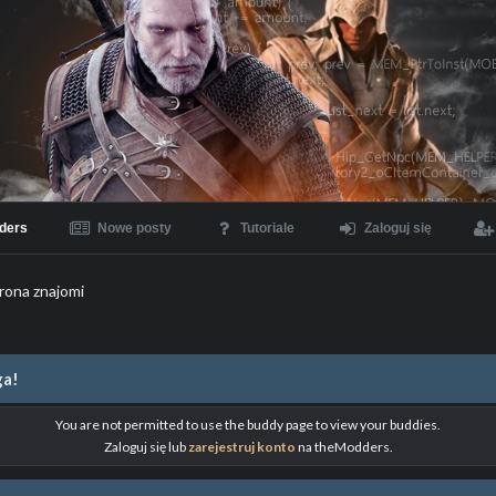
ders
Nowe posty
Tutoriale
Zaloguj się
rona znajomi
a!
You are not permitted to use the buddy page to view your buddies.
Zaloguj się lub
zarejestruj konto
na theModders.