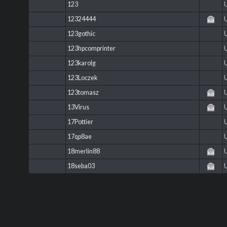
123
12324444
123gothic
123hpcomprinter
123karolg
123Loczek
123tomasz
13Virus
17Pottier
17qp8ae
18merlin88
18seba03