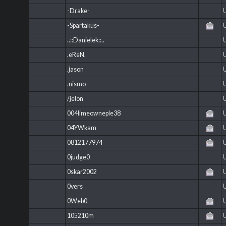
-Drake-
-Spartakus-
..::Danielek::..
.eReN.
.jason
.nismo
/jelon
004limeowneple38
04YWkam
0812177974
0judge0
0skar2002
0vers
0Web0
105210m