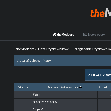
theModders
Nowe posty
theModders
/
Lista użytkowników
/
Przeglądanie użytkownik
Lista użytkowników
ZOBACZ W
Status
Nazwa użytkownika
Email
#Yolo
%%%*chris*%%%
*Jopas*